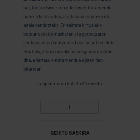
bat, Natura Bisse-ren edertasun-tratamendu
batekin konbinatua, argitasuna emateko eta
azala sendotzeko. Errealitate birtualeko
betaurrekoek arnasketan eta gorputzaren
sentsazioetan kontzentratzen laguntzen dute,
eta, hala, erlaxazio sakoneko egoerara iristen
dira, edertasun-tratamendua egiten den
bitartean.
Iraupena: ordu bat eta 30 minutu.
RED
CARPET
LA
PERLA
GEHITU SASKIRA
QUANTITY