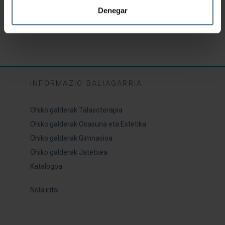
GEHITU SASKIRA
Denegar
INFORMAZIO BALIAGARRIA
Ohiko galderak Talasoterapia
Ohiko galderak Osasuna eta Estetika
Ohiko galderak Gimnasioa
Ohiko galderak Jatetxea
Katalogoa
Nola iritsi