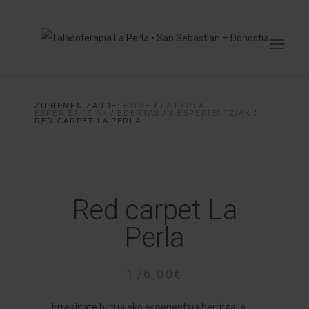
ZU HEMEN ZAUDE:
HOME
/
LA PERLA
ESPERIENTZIAK
/
EDERTASUN-ESPERIENTZIAK
/
RED CARPET LA PERLA
Red carpet La
Perla
176,00
€
Errealitate birtualeko esperientzia berritzaile