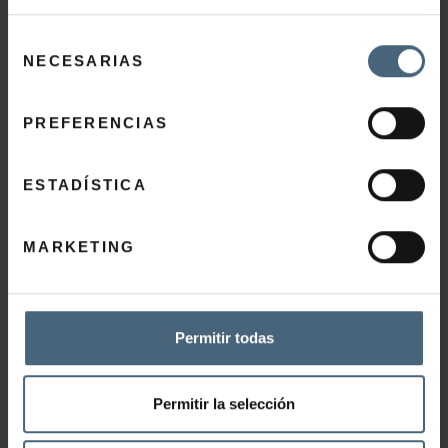
C+C VITAMIN EYE
Selección
NECESARIAS
de
55,00
€
consentimiento
PREFERENCIAS
GEHITU SASKIRA
ESTADÍSTICA
MARKETING
DIAMOND INSTANT GLOW
Permitir todas
78,00
€
Permitir la selección