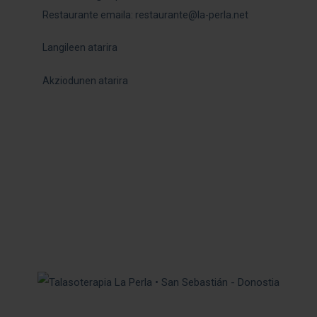
Restaurante emaila: r
estaurante@la-perla.net
Langileen atarira
Akziodunen atarira