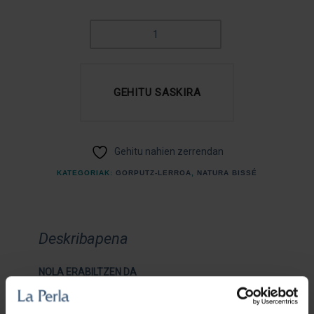
BODY
CREAM
QUANTITY
GEHITU SASKIRA
Gehitu nahien zerrendan
KATEGORIAK:
GORPUTZ-LERROA
,
NATURA BISSÉ
Deskribapena
NOLA ERABILTZEN DA
Eman goiz eta/edo gauean gorputz osoan. Egin
masajea goranzko mugimendu leunekin, guztiz