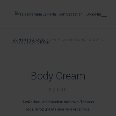
ZU HEMEN ZAUDE:
HOME
/
KOSMETIKOAK
/
NATURA
BISSÉ
/
BODY CREAM
Body Cream
82,00
€
Azal elikatu eta mamitsu baterako. Tamanu
olioa, arroz ura eta aloe vera organikoa.