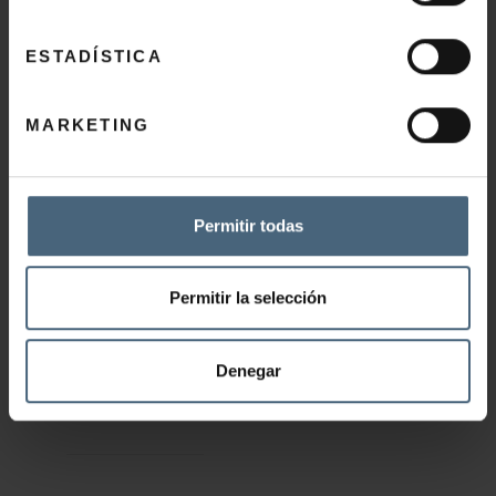
Ohiko galderak Gimnasioa
Ohiko galderak Jatetxea
ESTADÍSTICA
Katalogoa
Nola iritsi
MARKETING
Permitir todas
Permitir la selección
TOUR BIRTUALA – WEB CAM
Denegar