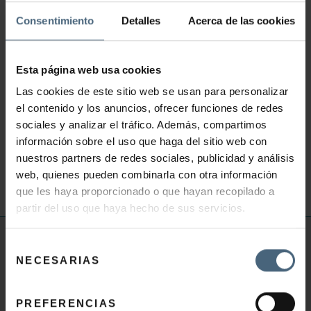
xurgatu arte.
Consentimiento
Detalles
Acerca de las cookies
ONURAK
ELIKATU: Zure azala hidratazioz gainezkatzen du,
Esta página web usa cookies
leuntasuna eta malgutasuna berreskuratzeko.
Las cookies de este sitio web se usan para personalizar
INDARBERRITU: Larruazalaren ongizate-sentsazio
el contenido y los anuncios, ofrecer funciones de redes
sociales y analizar el tráfico. Además, compartimos
sinestezina ematen du.
información sobre el uso que haga del sitio web con
INDARBERRITU: Esnatu azala eta zentzumenak lurrin
nuestros partners de redes sociales, publicidad y análisis
biziarekin.
web, quienes pueden combinarla con otra información
que les haya proporcionado o que hayan recopilado a
partir del uso que haya hecho de sus servicios.
INFORMAZIO BALIAGARRIA
Selección
NECESARIAS
de
Ohiko galderak Talasoterapia
consentimiento
Ohiko galderak Osasuna eta Estetika
PREFERENCIAS