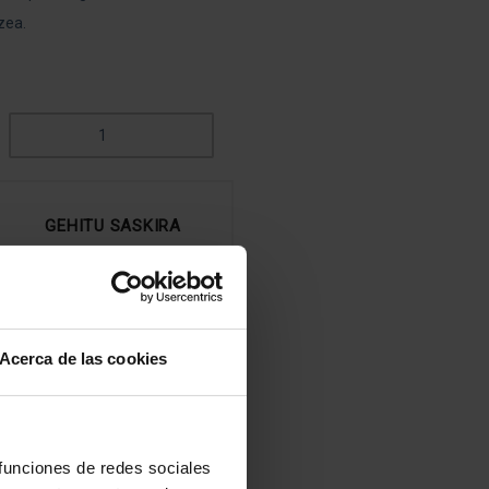
zea.
JARRAIPEN-
KONTSULTA
QUANTITY
GEHITU SASKIRA
Gehitu nahien zerrendan
ATEGORIA:
DIETETIKA ETA NUTRIZIOA
Acerca de las cookies
DEA
 funciones de redes sociales