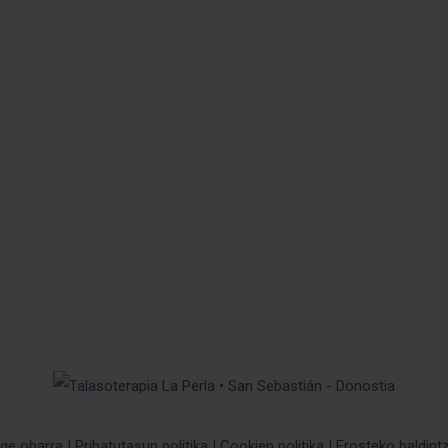
ge oharra
|
Pribatutasun politika
|
Cookien politika
|
Erosteko baldint