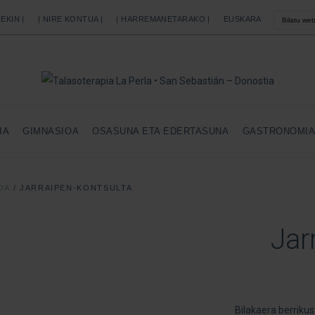
EKIN |
| NIRE KONTUA |
| HARREMANETARAKO |
EUSKARA
IA
GIMNASIOA
OSASUNA ETA EDERTASUNA
GASTRONOMI
OA
/
JARRAIPEN-KONTSULTA
Jar
Bilakaera berriku