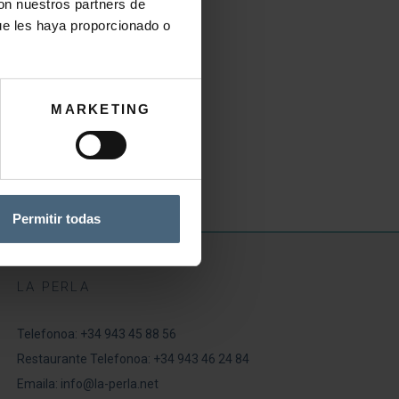
con nuestros partners de
ue les haya proporcionado o
MARKETING
Permitir todas
LA PERLA
Telefonoa:
+34 943 45 88 56
Restaurante Telefonoa:
+34 943 46 24 84
Emaila:
info@la-perla.net