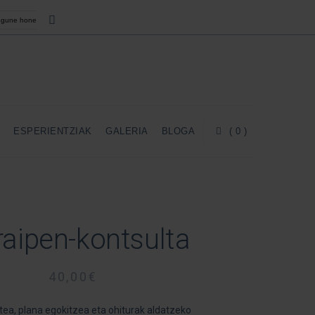
A
ESPERIENTZIAK
GALERIA
BLOGA
( 0 )
raipen-kontsulta
40,00
€
stea, plana egokitzea eta ohiturak aldatzeko