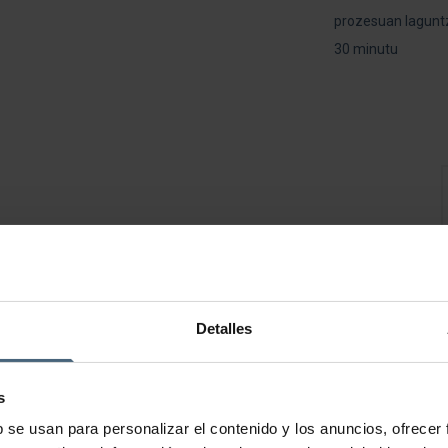
prozesuan lagunt
30 minutu
K
Detalles
s
INDIBA ACTIV
HILABETEKO GYM BAZKI
b se usan para personalizar el contenido y los anuncios, ofrecer