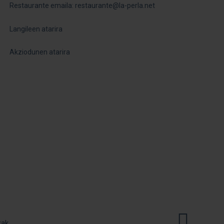
Restaurante emaila: r
estaurante@la-perla.net
Langileen atarira
Akziodunen atarira
zak