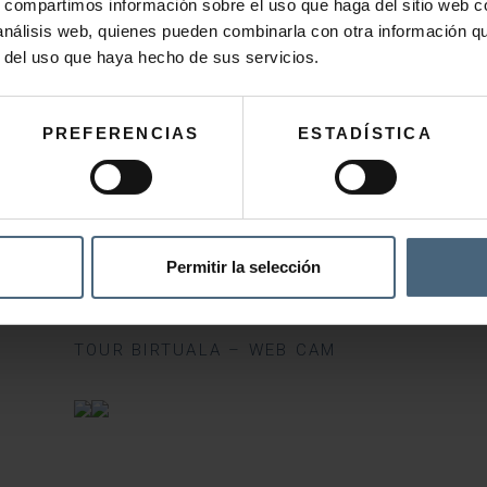
s, compartimos información sobre el uso que haga del sitio web 
 análisis web, quienes pueden combinarla con otra información q
48,00
€
78,00
€
95,00
€
–
r del uso que haya hecho de sus servicios.
This
product
HAUTATU AUKERAK
GEHITU SASKIRA
PREFERENCIAS
ESTADÍSTICA
has
multiple
variants.
The
Permitir la selección
options
may
be
TOUR BIRTUALA – WEB CAM
chosen
on
the
product
page