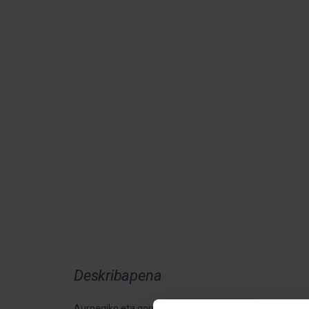
Deskribapena
Aurpegiko eta gorputzeko zitrus erritu gogorgarria, ant