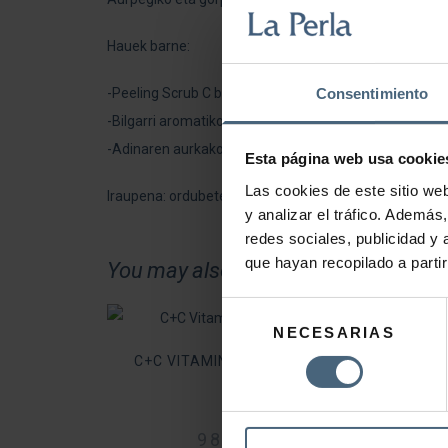
Hauek barne:
-Peeling Scrub C bitaminarekin.
Consentimiento
-Bilgarri aromatiko zitriko sendogarria
-Adinaren aurkako aurpegiko tratamendu sendogarria
Esta página web usa cookie
Las cookies de este sitio we
Iraupena: ordubete eta 30 minutu.
y analizar el tráfico. Ademá
redes sociales, publicidad y
que hayan recopilado a parti
You may also like…
Selección
NECESARIAS
de
consentimiento
C+C VITAMIN BODY CREAM
EGUN
2 
98,00
€