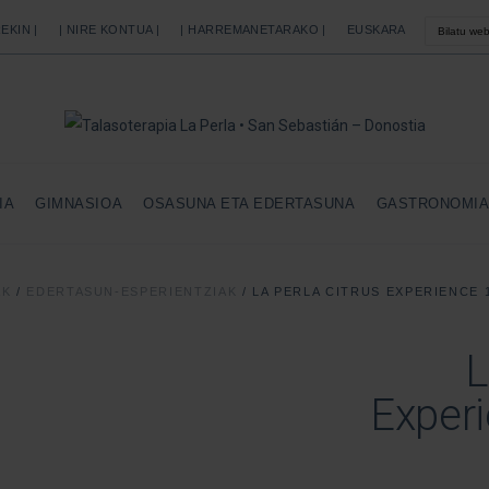
EKIN |
| NIRE KONTUA |
| HARREMANETARAKO |
EUSKARA
IA
GIMNASIOA
OSASUNA ETA EDERTASUNA
GASTRONOMI
AK
/
EDERTASUN-ESPERIENTZIAK
/
LA PERLA CITRUS EXPERIENCE 
L
Exper