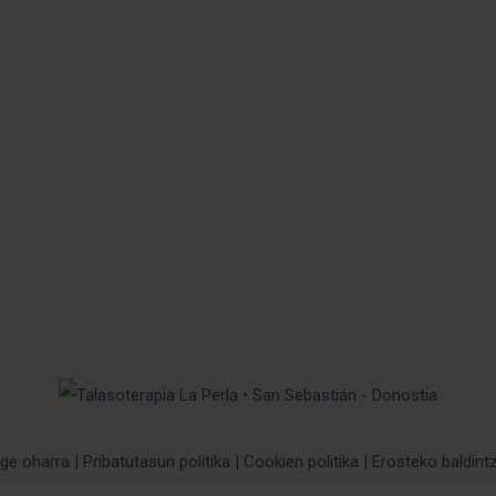
ge oharra
|
Pribatutasun politika
|
Cookien politika
|
Erosteko baldint