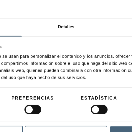
Detalles
s
b se usan para personalizar el contenido y los anuncios, ofrecer
s, compartimos información sobre el uso que haga del sitio web 
 análisis web, quienes pueden combinarla con otra información q
r del uso que haya hecho de sus servicios.
PREFERENCIAS
ESTADÍSTICA
C+C VITAMIN CREAM
EKO SARRERAK EGUNERO –
ORDU, HELDUA (25 BAINO
GEHIAGO)
116,00
€