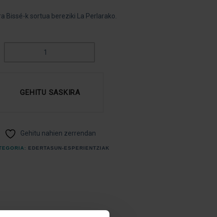
a Bissé-k sortua bereziki La Perlarako.
LA
PERLA
CITRUS
EXPERIENCE
GEHITU SASKIRA
1
ORDU
30MIN
QUANTITY
Gehitu nahien zerrendan
TEGORIA:
EDERTASUN-ESPERIENTZIAK
La Perla-rentzat.