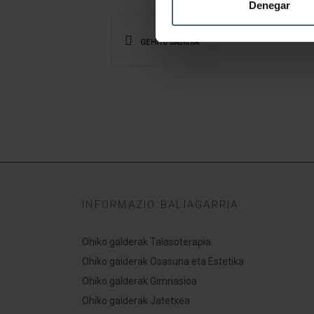
Denegar
GEHITU SASKIRA
INFORMAZIO BALIAGARRIA
Ohiko galderak Talasoterapia
Ohiko galderak Osasuna eta Estetika
Ohiko galderak Gimnasioa
Ohiko galderak Jatetxea