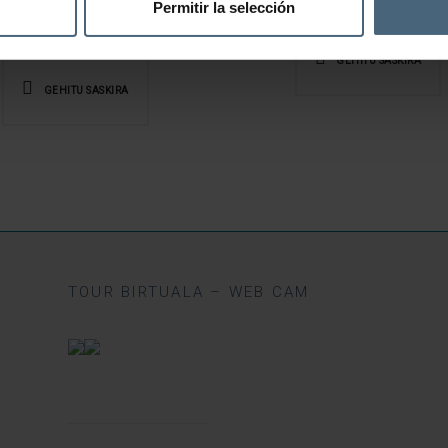
Permitir la selección
38,00
€
GEHITU SASKIRA
GEHITU SASKIRA
TOUR BIRTUALA – WEB CAM