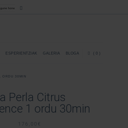
A
ESPERIENTZIAK
GALERIA
BLOGA
( 0 )
1 ORDU 30MIN
a Perla Citrus
ience 1 ordu 30min
176,00
€