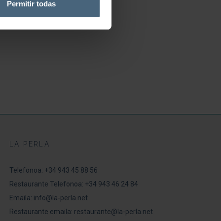
Permitir todas
LA PERLA
Telefonoa:
+34 943 45 88 56
Restaurante Telefonoa:
+34 943 46 24 84
Emaila:
info@la-perla.net
Restaurante emaila: r
estaurante@la-perla.net