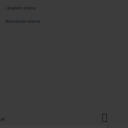
Langileen atarira
Akziodunen atarira
zak