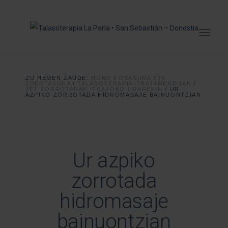
ZU HEMEN ZAUDE:
HOME
/
OSASUNA ETA
EDERTASUNA
/
TALASOTERAPIA-TRATAMENDUAK
/
JET ZORROTADAK ITSASOKO URAREKIN
/
UR
AZPIKO ZORROTADA HIDROMASAJE BAINUONTZIAN
Ur azpiko
zorrotada
hidromasaje
bainuontzian