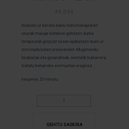
49,00
€
Itsasoko ur beroko bainu hidromasajearen
onurak masaje batekoei gehitzen dizkie
terapeutak gorputz osoan aplikatzen duen ur-
zorrotada baten presioarekin. Mugimendu
birakariak eta goranzkoak, oinetatik bizkarrera,
tratatu beharreko eremuetan eraginez..
Iraupena: 25 minutu.
UR
AZPIKO
ZORROTADA
HIDROMASAJE
GEHITU SASKIRA
BAINUONTZIAN