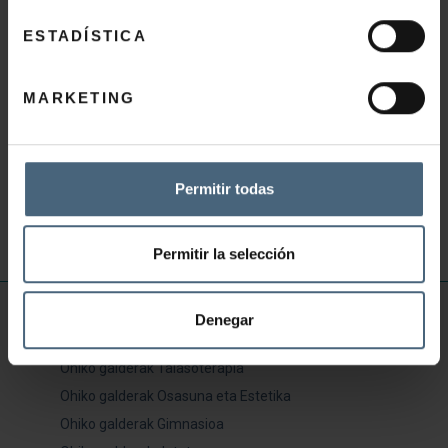
GORPUTZA MODELATZEA DRAINATUZ
ESTADÍSTICA
85,00
€
MARKETING
GEHITU SASKIRA
Permitir todas
Permitir la selección
INFORMAZIO BALIAGARRIA
Denegar
Ohiko galderak Talasoterapia
Ohiko galderak Osasuna eta Estetika
Ohiko galderak Gimnasioa