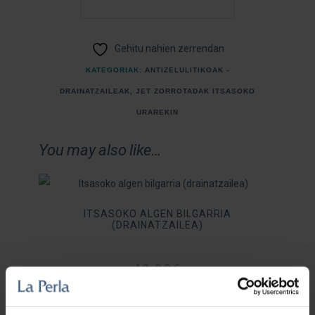
QUANTITY
Gehitu nahien zerrendan
KATEGORIAK:
ANTIZELULITIKOAK -
DRAINATZAILEAK
,
JET ZORROTADAK ITSASOKO
URAREKIN
You may also like…
ITSASOKO ALGEN BILGARRIA
(DRAINATZAILEA)
48,00
€