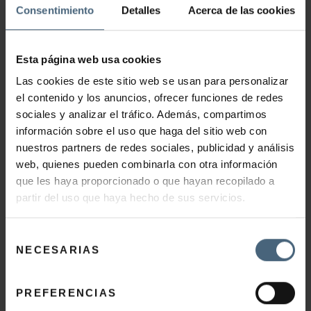
GEHITU SASKIRA
Consentimiento
Detalles
Acerca de las cookies
Esta página web usa cookies
Las cookies de este sitio web se usan para personalizar
el contenido y los anuncios, ofrecer funciones de redes
PROGRAMA ERREDUZITZAILE
sociales y analizar el tráfico. Además, compartimos
ANTIZELULITIKOA
información sobre el uso que haga del sitio web con
nuestros partners de redes sociales, publicidad y análisis
699,00
€
web, quienes pueden combinarla con otra información
que les haya proporcionado o que hayan recopilado a
partir del uso que haya hecho de sus servicios.
GEHITU SASKIRA
Selección
NECESARIAS
de
consentimiento
PREFERENCIAS