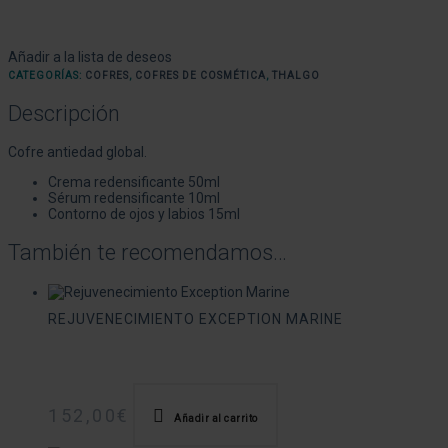
Añadir a la lista de deseos
CATEGORÍAS:
COFRES
,
COFRES DE COSMÉTICA
,
THALGO
Descripción
Cofre antiedad global.
Crema redensificante 50ml
Sérum redensificante 10ml
Contorno de ojos y labios 15ml
También te recomendamos…
REJUVENECIMIENTO EXCEPTION MARINE
152,00
€
Añadir al carrito