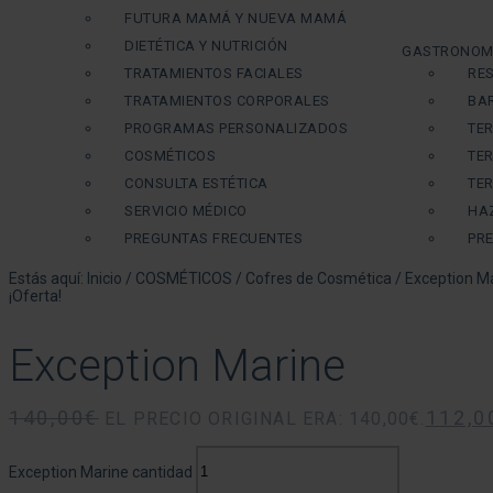
FUTURA MAMÁ Y NUEVA MAMÁ
DIETÉTICA Y NUTRICIÓN
GASTRONOM
TRATAMIENTOS FACIALES
RE
TRATAMIENTOS CORPORALES
BA
PROGRAMAS PERSONALIZADOS
TE
COSMÉTICOS
TE
CONSULTA ESTÉTICA
TE
SERVICIO MÉDICO
HA
PREGUNTAS FRECUENTES
PR
Estás aquí:
Inicio
/
COSMÉTICOS
/
Cofres de Cosmética
/
Exception M
¡Oferta!
Exception Marine
140,00
€
112,0
EL PRECIO ORIGINAL ERA: 140,00€.
Exception Marine cantidad