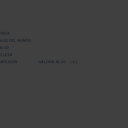
LNESS
UALES DEL MUNDO
SALUD
ELLEZA
ICATESSEN
GALERÍA
BLOG
( 0 )