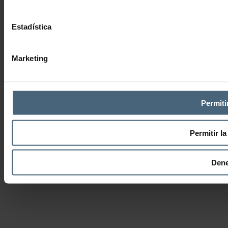
Estadística
Marketing
Permiti
Permitir la
Den