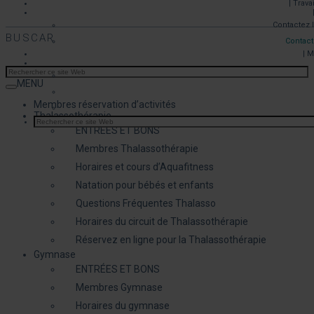
| Trava
Contactez 
BUSCAR
Contact
| 
MENU
Membres réservation d’activités
Thalassothérapie
ENTRÉES ET BONS
Membres Thalassothérapie
Horaires et cours d’Aquafitness
Natation pour bébés et enfants
Questions Fréquentes Thalasso
Horaires du circuit de Thalassothérapie
Réservez en ligne pour la Thalassothérapie
Gymnase
ENTRÉES ET BONS
Membres Gymnase
Horaires du gymnase