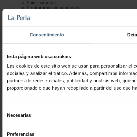
Soins corporels
Programmes personnalisés
Diététique et Nutrition
Future maman et nouvelle maman
Cosmétiques
Consultations Santé et Esthétique
Questions fréquentes Santé et Beauté
Consentimiento
Deta
Gastronomie
Restaurant La Perla
Snack Bar
Terrasse Santa Clara
Esta página web usa cookies
Terrasse Urgull
Faites votre réservation
Las cookies de este sitio web se usan para personalizar el c
Questions fréquentes Restaurant
Expériences
sociales y analizar el tráfico. Además, compartimos informac
Expériences Duo
partners de redes sociales, publicidad y análisis web, quie
Expériences Wellness
Expériences Rituels du monde
proporcionado o que hayan recopilado a partir del uso que h
Expériences de Santé
Expériences de Beauté
Expériences Delicatessen
Galerie
Selección
Blog
Necesarias
Travaillez avec nous
de
Français
consentimiento
Espagnol
Basque
Preferencias
Anglais