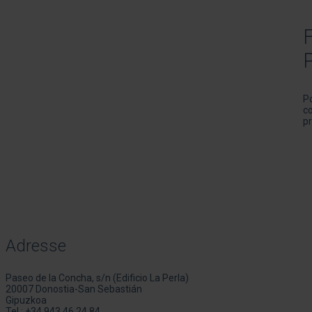
F
P
Po
co
pr
Adresse
Paseo de la Concha, s/n (Edificio La Perla)
20007 Donostia-San Sebastián
Gipuzkoa
Tel.:
+34 943 46 24 84