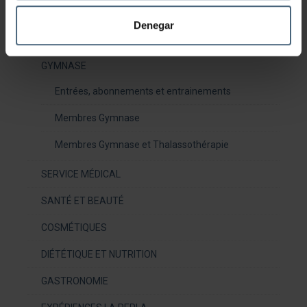
Technologie anti-âge de pointe
Denegar
THALASSOTHÉRAPIE
GYMNASE
Entrées, abonnements et entrainements
Membres Gymnase
Membres Gymnase et Thalassothérapie
SERVICE MÉDICAL
SANTÉ ET BEAUTÉ
COSMÉTIQUES
DIÉTÉTIQUE ET NUTRITION
GASTRONOMIE