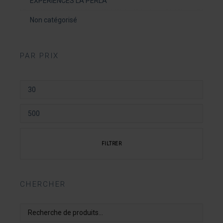
EXPÉRIENCES LA PERLA
Non catégorisé
PAR PRIX
PRIX
MIN
PRIX
MAX
FILTRER
CHERCHER
REC
POUR