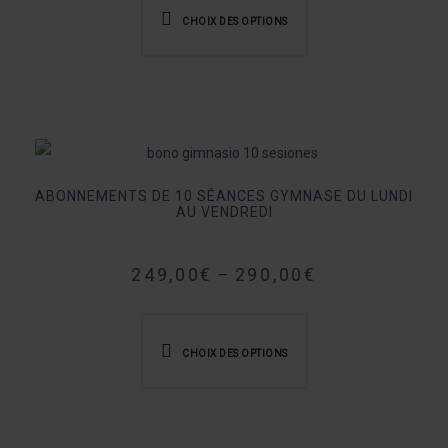
produit
du
CHOIX DES OPTIONS
a
produit
plusieurs
variations.
Les
options
peuvent
ABONNEMENTS DE 10 SÉANCES GYMNASE DU LUNDI
être
AU VENDREDI
choisies
sur
249,00
€
290,00
€
–
la
Ce
page
produit
du
CHOIX DES OPTIONS
a
produit
plusieurs
variations.
Les