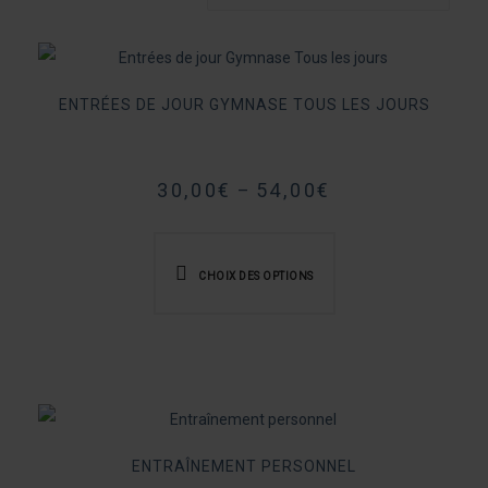
by
popularity
ENTRÉES DE JOUR GYMNASE TOUS LES JOURS
30,00
€
54,00
€
–
Ce
produit
CHOIX DES OPTIONS
a
plusieurs
variations.
Les
options
peuvent
ENTRAÎNEMENT PERSONNEL
être