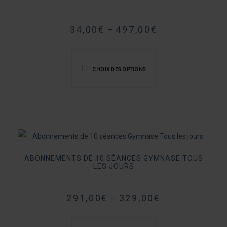
choisies
sur
34,00
€
497,00
€
–
la
Ce
page
produit
du
CHOIX DES OPTIONS
a
produit
plusieurs
variations.
Les
options
peuvent
ABONNEMENTS DE 10 SÉANCES GYMNASE TOUS
être
LES JOURS
choisies
sur
291,00
€
329,00
€
–
la
Ce
page