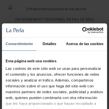
options
peuvent
ENTRAÎNEMENT PERSONNEL EN EAU DE MER
être
choisies
sur
56,00
€
497,00
€
–
la
Consentimiento
Detalles
Acerca de las cookies
Ce
page
produit
du
CHOIX DES OPTIONS
a
Esta página web usa cookies
produit
plusieurs
Las cookies de este sitio web se usan para personalizar
variations.
el contenido y los anuncios, ofrecer funciones de redes
sociales y analizar el tráfico. Además, compartimos
Les
información sobre el uso que haga del sitio web con
options
nuestros partners de redes sociales, publicidad y análisis
peuvent
web, quienes pueden combinarla con otra información
PRÉPARATION SPORTIVE
être
que les haya proporcionado o que hayan recopilado a
choisies