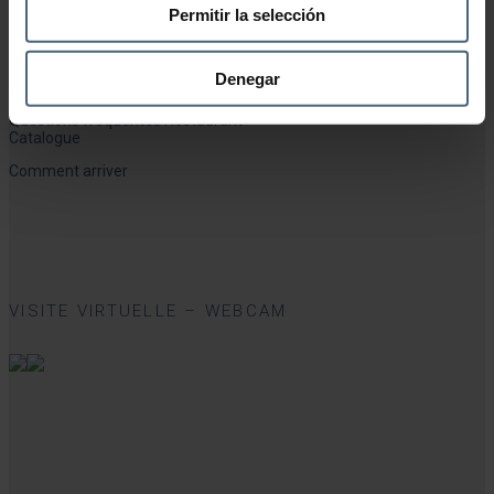
Permitir la selección
INFORMATION PERTINENTE
Questions fréquentes Thalassothérapie
Denegar
Questions fréquentes Santé et Beauté
Questions fréquentes Gymnase
Questions fréquentes Restaurant
Catalogue
Comment arriver
VISITE VIRTUELLE – WEBCAM