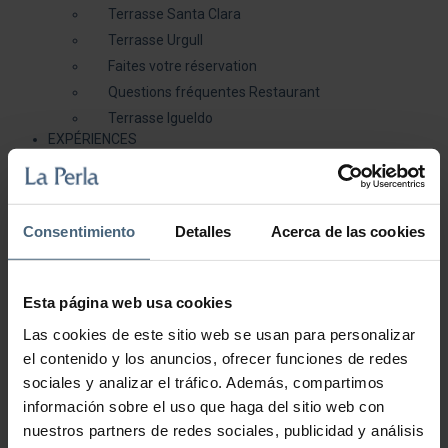
Terrasse Santa Clara
Terrasse Urgull
Faites votre réservation
Questions fréquentes Restaurant
Terrasse Igueldo
EXPÉRIENCES
Expériences Wellness
Expériences Rituels du monde
Expériences de Santé
Consentimiento
Detalles
Acerca de las cookies
Expériences de Beauté
Expériences Delicatessen
Galerie
Blog
Esta página web usa cookies
( 0 )
Las cookies de este sitio web se usan para personalizar
Mon compte
el contenido y los anuncios, ofrecer funciones de redes
sociales y analizar el tráfico. Además, compartimos
información sobre el uso que haga del sitio web con
Se connecter
nuestros partners de redes sociales, publicidad y análisis