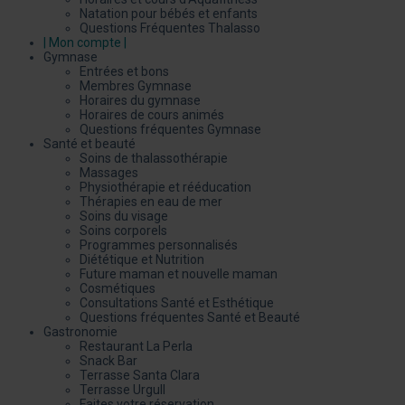
Natation pour bébés et enfants
Questions Fréquentes Thalasso
| Mon compte |
Gymnase
Entrées et bons
Membres Gymnase
Horaires du gymnase
Horaires de cours animés
Questions fréquentes Gymnase
Santé et beauté
Soins de thalassothérapie
Massages
Physiothérapie et rééducation
Thérapies en eau de mer
Soins du visage
Soins corporels
Programmes personnalisés
Diététique et Nutrition
Future maman et nouvelle maman
Cosmétiques
Consultations Santé et Esthétique
Questions fréquentes Santé et Beauté
Gastronomie
Restaurant La Perla
Snack Bar
Terrasse Santa Clara
Terrasse Urgull
Faites votre réservation