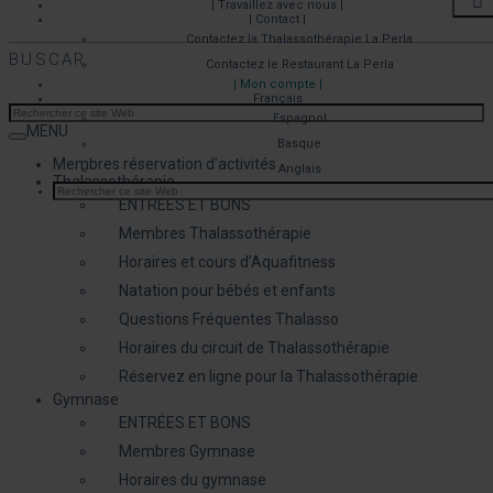
| Travaillez avec nous |
| Contact |
Contactez la Thalassothérapie La Perla
BUSCAR
Contactez le Restaurant La Perla
| Mon compte |
Français
Espagnol
MENU
Basque
Membres réservation d’activités
Anglais
Thalassothérapie
ENTRÉES ET BONS
Membres Thalassothérapie
Horaires et cours d’Aquafitness
Natation pour bébés et enfants
Questions Fréquentes Thalasso
Horaires du circuit de Thalassothérapie
Réservez en ligne pour la Thalassothérapie
Gymnase
ENTRÉES ET BONS
Membres Gymnase
Horaires du gymnase