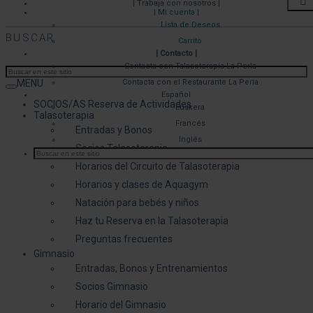
| Trabaja con nosotros |
| Mi cuenta |
Lista de Deseos
BUSCAR
Carrito
| Contacto |
Contacta con Talasoterapia La Perla
MENU
Contacta con el Restaurante La Perla
Español
SOCIOS/AS Reserva de Actividades
Euskera
Talasoterapia
Francés
Entradas y Bonos
Inglés
Socios Talasoterapia
Horarios del Circuito de Talasoterapia
Horarios y clases de Aquagym
Natación para bebés y niños
Haz tu Reserva en la Talasoterapia
Preguntas frecuentes
Gimnasio
Entradas, Bonos y Entrenamientos
Socios Gimnasio
Horario del Gimnasio