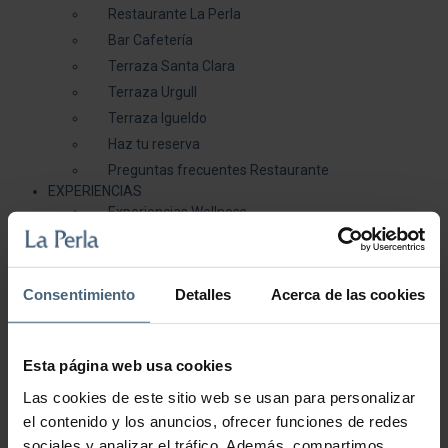
Restaurante La Perla
Bar Cafetería
Terraza Santa Clara
Terraza Urgull
Terraza Igueldo
Haz tu reserva
Preguntas frecuentes Restaurante
EXPERIENCIAS
Experiencias Wellness
Experiencias Rituales del mundo
Experiencias de Salud
Experiencias de Belleza
Consentimiento
Detalles
Acerca de las cookies
Experiencias Delicatessen
Galería
Blog
Esta página web usa cookies
( 0 )
Las cookies de este sitio web se usan para personalizar
Mi cuenta
el contenido y los anuncios, ofrecer funciones de redes
sociales y analizar el tráfico. Además, compartimos