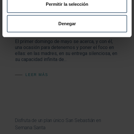
LEER MAS
Permitir la selección
Día de la Madre: Regalos que se comparten,
Denegar
momentos que perduran
El primer domingo de mayo se acerca, y con él,
una ocasión para detenernos y poner el foco en
ellas: en las madres, en su entrega silenciosa, en
su capacidad infinita de...
LEER MÁS
Disfruta de un plan único San Sebastián en
Semana Santa