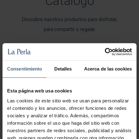
Catálogo
Descubre nuestros productos para disfrutar,
para compartir o regalar.
CATÁLOGO DE LA PERLA
Consentimiento
Detalles
Acerca de las cookies
Esta página web usa cookies
Las cookies de este sitio web se usan para personalizar
el contenido y los anuncios, ofrecer funciones de redes
sociales y analizar el tráfico. Además, compartimos
información sobre el uso que haga del sitio web con
nuestros partners de redes sociales, publicidad y análisis
Cena y fuegos artificiales en La Perla, el mejor plan
web, quienes pueden combinarla con otra información