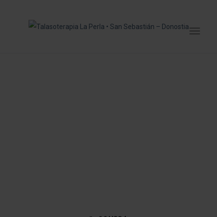
UN CENTRO DE SALUD, BELLEZA,
DEPORTE Y GASTRONOMÍA ÚNICO EN
SAN SEBASTIÁN