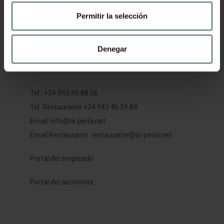
Permitir la selección
Denegar
LA PERLA
Tel.:
+34 943 45 88 56
Tel. Restaurante:
+34 943 46 24 84
Email:
info@la-perla.net
Email Restaurante:
restaurante@la-perla.net
Portal del empleado
Portal del accionista