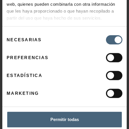
Resplandecerás con las técnicas
web, quienes pueden combinarla con otra información
Preguntas frecuentes Talasoterapia
que les haya proporcionado o que hayan recopilado a
más avanzadas en estética
Preguntas frecuentes Salud y Belleza
partir del uso que haya hecho de sus servicios.
Preguntas frecuentes Gimnasio
Preguntas frecuentes Restaurante
NUESTROS
Selección
Catálogo
NECESARIAS
TRATAMIENTOS
de
consentimiento
Cómo llegar
PREFERENCIAS
ESTADÍSTICA
MARKETING
TOUR VIRTUAL – WEB CAM
Permitir todas