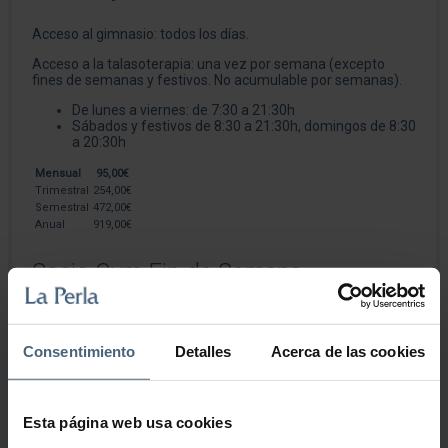
Acceso al gimnasio: todos los días.
Acceso a la talasoterapia: una vez por semana (excepto
fines de semanas y festivos. No acumulable por semanas).
De lunes a viernes: de 7:30 a 21:30h
Sábados y festivos de 8:30 a 21:30h, domingos de 8:30
a 20:30h
Mensual
95,00€
Trimestral
254,00€
Semestral
472,00€
Anual
919,00€
Socio Gym Fin de Semana
Acceso al gimnasio: fines de semana y festivos
Sábados y festivos de 8:30 a 21:30h, domingos de 8:30
Consentimiento
Detalles
Acerca de las cookies
a 20:30h
Mensual
48,00€
Trimestral
128,00€
Esta página web usa cookies
Semestral
249,00€
Anual
485,00€