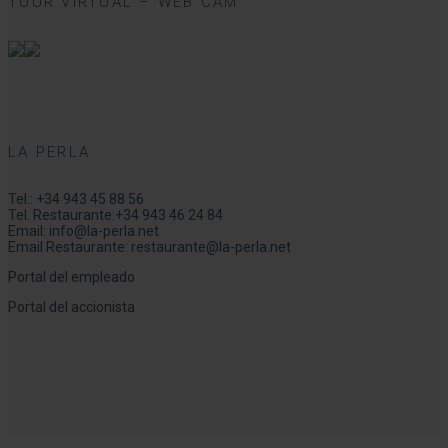
TOUR VIRTUAL – WEB CAM
LA PERLA
Tel.:
+34 943 45 88 56
Tel. Restaurante:
+34 943 46 24 84
Email:
info@la-perla.net
Email Restaurante:
restaurante@la-perla.net
Portal del empleado
Portal del accionista