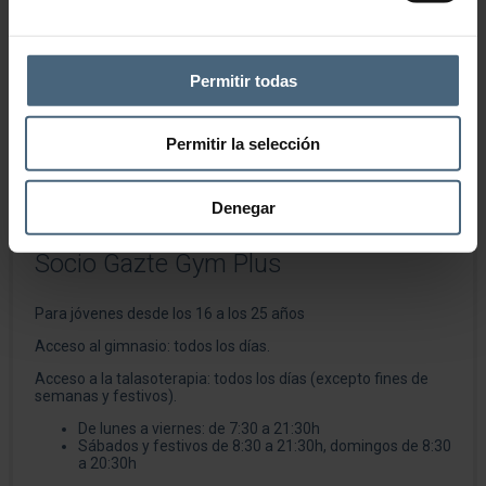
Semestral
583,00€
Anual
1130,00€
Permitir todas
Socio Gym Plus
111,00
€
301,00
€
–
Permitir la selección
Denegar
Socio Gazte Gym Plus
Para jóvenes desde los 16 a los 25 años
Acceso al gimnasio: todos los días.
Acceso a la talasoterapia: todos los días (excepto fines de
semanas y festivos).
De lunes a viernes: de 7:30 a 21:30h
Sábados y festivos de 8:30 a 21:30h, domingos de 8:30
a 20:30h