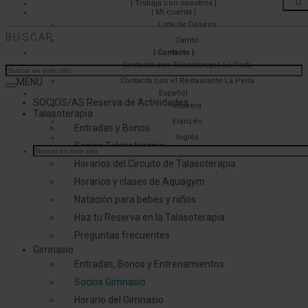
| Trabaja con nosotros |
| Mi cuenta |
Lista de Deseos
BUSCAR
Carrito
| Contacto |
Contacta con Talasoterapia La Perla
MENU
Contacta con el Restaurante La Perla
Español
SOCIOS/AS Reserva de Actividades
Euskera
Talasoterapia
Francés
Entradas y Bonos
Inglés
Socios Talasoterapia
Horarios del Circuito de Talasoterapia
Horarios y clases de Aquagym
Natación para bebés y niños
Haz tu Reserva en la Talasoterapia
Preguntas frecuentes
Gimnasio
Entradas, Bonos y Entrenamientos
Socios Gimnasio
Horario del Gimnasio