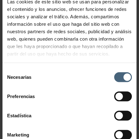
Las cookies de este sitio web se usan para personalizar
el contenido y los anuncios, ofrecer funciones de redes
sociales y analizar el tráfico. Además, compartimos
Socio Gym Fin de Semana
información sobre el uso que haga del sitio web con
48,00
€
nuestros partners de redes sociales, publicidad y análisis
Socio Gym Mensual
web, quienes pueden combinarla con otra información
95,00
€
que les haya proporcionado o que hayan recopilado a
partir del uso que haya hecho de sus servicios.
Selección
Socio Gym Plus
Necesarias
de
consentimiento
Acceso al gimnasio: todos los días.
Preferencias
Acceso a la talasoterapia: todos los días (excepto fines de
semanas y festivos).
De lunes a viernes: de 7:30 a 21:30h
Estadística
Sábados y festivos de 8:30 a 21:30h, domingos de 8:30
a 20:30h
Mensual
111,00€
Marketing
Trimestral
301,00€