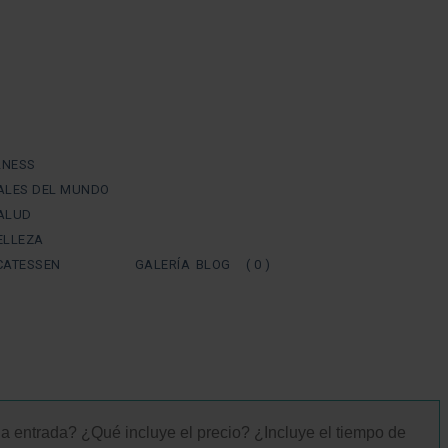
LNESS
UALES DEL MUNDO
SALUD
ELLEZA
ICATESSEN
GALERÍA
BLOG
( 0 )
la entrada? ¿Qué incluye el precio? ¿Incluye el tiempo de