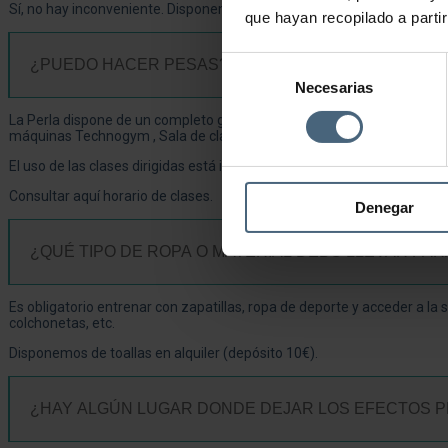
Sí, no hay inconveniente. Disponemos de entradas de 2 horas, 3 horas 
que hayan recopilado a parti
Selección
¿PUEDO HACER PESAS? ¿Y CLASES DIRIGIDAS?
Necesarias
de
consentimiento
La Perla dispone de un completo gimnasio con 6 zonas de entrenamien
máquinas Technogym , Sala de clases dirigidas, Sala G.A.P., Sala de Ci
El uso de las clases dirigidas está incluido siempre con previa reserva.
Consultar aquí horario de clases.
Denegar
¿QUÉ TIPO DE ROPA O MATERIAL DEBO LLEVAR PA
Es obligatorio entrenar con zapatillas, ropa de deporte y acceder a la 
colchonetas, etc.
Disponemos de toallas en alquiler (depósito 10€).
¿HAY ALGÚN LUGAR DONDE DEJAR LOS EFECTOS 