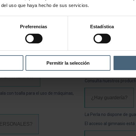
o 5 horas.
r del uso que haya hecho de sus servicios.
Consultar precios
¿Qué puedo hacer
Preferencias
Estadística
t
to: Zona cardiovascular y Sala Fitness con
clismo Indoor y Sala Wellness.
Disponemos de entradas co
Consulta las tarifas.
Permitir la selección
También se pueden añadir t
combinan el Circuito Talaso
RA ENTRENAR?
Consulta nuestros product
sala con toalla para el uso de máquinas,
¿Hay guardería?
La Perla no dispone de gua
El acceso al gimnasio está 
PERSONALES?