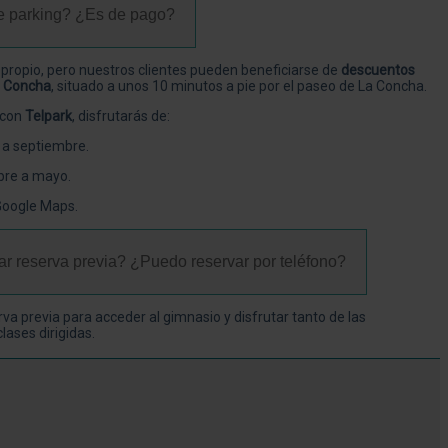
e parking? ¿Es de pago?
propio, pero nuestros clientes pueden beneficiarse de
descuentos
a Concha
, situado a unos 10 minutos a pie por el paseo de La Concha.
 con
Telpark
, disfrutarás de:
 a septiembre.
bre a mayo.
 Google Maps
.
ar reserva previa? ¿Puedo reservar por teléfono?
erva previa para acceder al gimnasio y disfrutar tanto de las
lases dirigidas.