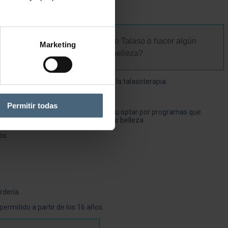
 si quiero también ir al Circuito Talaso o hacer algún
Marketing
ratamiento individual de relax o belleza?
mbinadas que incluyen el acceso a la talasoterapia.
Permitir todas
ratamientos individuales a la carta u optar por programas que
 con tratamientos de relax, salud y/o belleza.
os.
rdería.
permitido a partir de los 16 años.