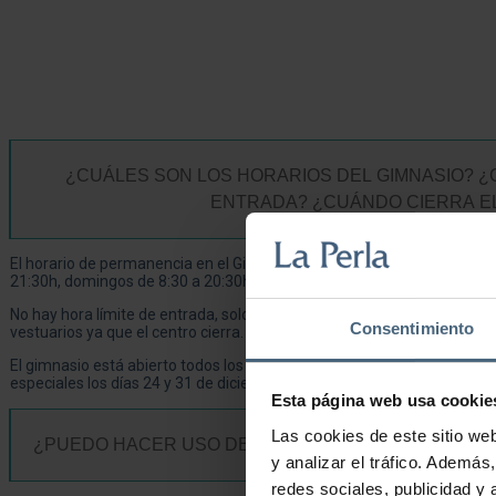
¿CUÁLES SON LOS HORARIOS DEL GIMNASIO? ¿
ENTRADA? ¿CUÁNDO CIERRA EL
El horario de permanencia en el Gimnasio es de lunes a viernes de 7:3
21:30h, domingos de 8:30 a 20:30h.
No hay hora límite de entrada, solo hay que tener en cuenta que 15 min
Consentimiento
vestuarios ya que el centro cierra.
El gimnasio está abierto todos los días del año, excepto el 25 de diciem
especiales los días 24 y 31 de diciembre.
Esta página web usa cookie
Las cookies de este sitio we
¿PUEDO HACER USO DEL GIMNASIO SIN SER SOCIO
y analizar el tráfico. Ademá
redes sociales, publicidad y