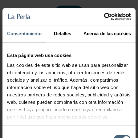
Reservar
Consentimiento
Detalles
Acerca de las cookies
INFORMACIÓN ÚTIL
Esta página web usa cookies
Preguntas frecuentes Talasoterapia
Las cookies de este sitio web se usan para personalizar
Preguntas frecuentes Salud y Belleza
el contenido y los anuncios, ofrecer funciones de redes
sociales y analizar el tráfico. Además, compartimos
Preguntas frecuentes Gimnasio
información sobre el uso que haga del sitio web con
Preguntas frecuentes Restaurante
nuestros partners de redes sociales, publicidad y análisis
Catálogo
web, quienes pueden combinarla con otra información
que les haya proporcionado o que hayan recopilado a
Cómo llegar
partir del uso que haya hecho de sus servicios.
Selección