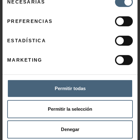
NECESARIAS
de
consentimiento
PREFERENCIAS
TOUR VIRTUAL – WEB CAM
ESTADÍSTICA
MARKETING
Permitir todas
LA PERLA
Permitir la selección
Tel.:
+34 943 45 88 56
Tel. Restaurante:
+34 943 46 24 84
Denegar
Email:
info@la-perla.net