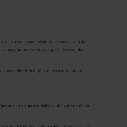
 realizar cualquier devolución o cancelación del
aciones y autorizaciones por parte de la entidad
.
mo poseedor de la tarjeta regalo o de la tarjeta
Para ello, será imprescindible contar con cuenta de
de error LA PERLA no podrá validar el pedido y será