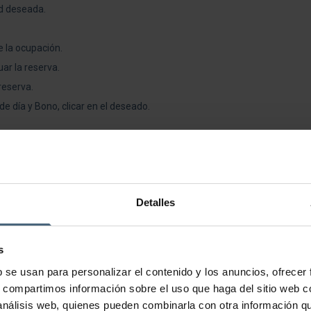
d deseada.
e la ocupación.
ar la reserva.
reserva.
e día y Bono, clicar en el deseado.
 carrito.
itación del pedido.
Detalles
s
ón en cada uno de los pasos y podrán ser modificados los datos solicitado
b se usan para personalizar el contenido y los anuncios, ofrecer
s, compartimos información sobre el uso que haga del sitio web 
a incidencia surgida.
 análisis web, quienes pueden combinarla con otra información q