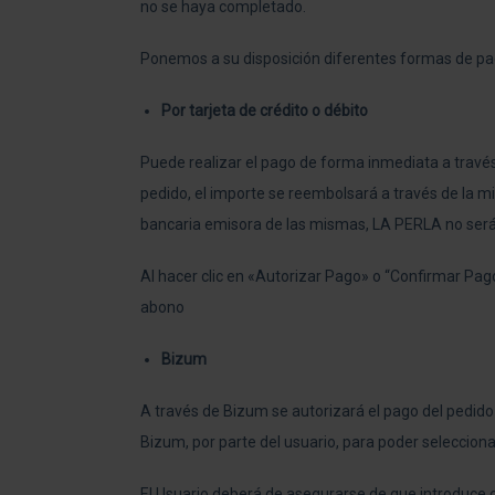
no se haya completado.
Ponemos a su disposición diferentes formas de pa
Por tarjeta de crédito o débito
Puede realizar el pago de forma inmediata a través
pedido, el importe se reembolsará a través de la m
bancaria emisora de las mismas, LA PERLA no será 
Al hacer clic en «Autorizar Pago» o “Confirmar Pago”
abono
Bizum
A través de Bizum se autorizará el pago del pedido 
Bizum, por parte del usuario, para poder seleccion
El Usuario deberá de asegurarse de que introduce c