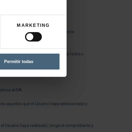
 facilitado a LA PERLA.
MARKETING
 página web, se mantendrá constantemente
PERLA.
contactar con el usuario y reubicar la fecha o
Permitir todas
tivos al IVA.
olo aquellos que el Usuario haya seleccionado y
el Usuario haya realizado, tenga el comprobante y