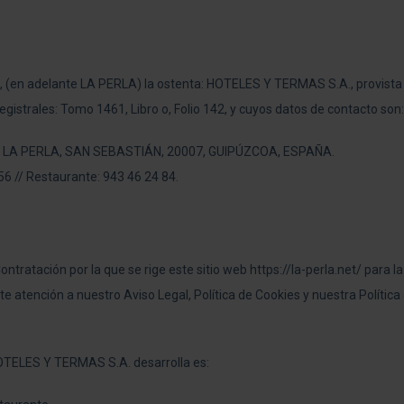
net/, (en adelante LA PERLA) la ostenta: HOTELES Y TERMAS S.A., provista
gistrales: Tomo 1461, Libro o, Folio 142, y cuyos datos de contacto son:
IO LA PERLA, SAN SEBASTIÁN, 20007, GUIPÚZCOA, ESPAÑA.
56 // Restaurante: 943 46 24 84.
tratación por la que se rige este sitio web https://la-perla.net/ para l
e atención a nuestro Aviso Legal, Política de Cookies y nuestra Polític
HOTELES Y TERMAS S.A. desarrolla es: