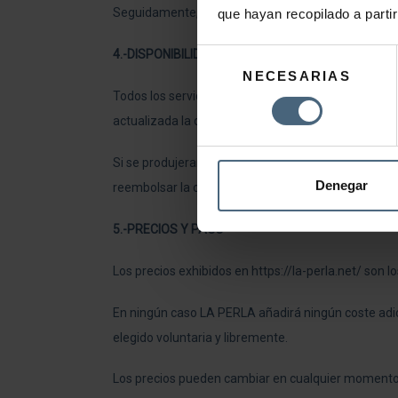
Seguidamente, el usuario recibirá un comprobante o
que hayan recopilado a parti
4.-DISPONIBILIDAD
Selección
NECESARIAS
de
Todos los servicios mostrados https://la-perla.net
consentimiento
actualizada la disponibilidad de los mismos, mostr
Si se produjeran dificultades a la hora de realizar
Denegar
reembolsar la cantidad que hubiera sido abonada 
5.-PRECIOS Y PAGO
Los precios exhibidos en https://la-perla.net/ son lo
En ningún caso LA PERLA añadirá ningún coste adici
elegido voluntaria y libremente.
Los precios pueden cambiar en cualquier momento, 