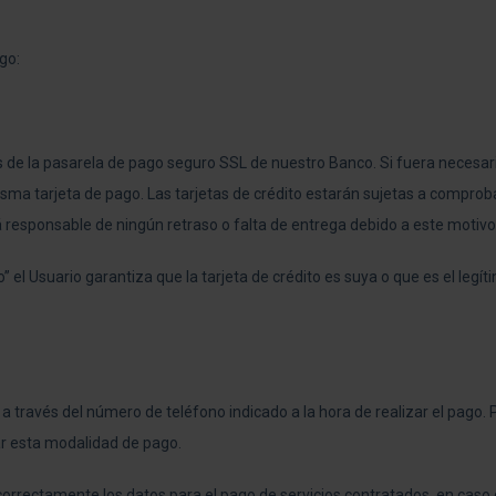
go:
 de la pasarela de pago seguro SSL de nuestro Banco. Si fuera necesario
isma tarjeta de pago. Las tarjetas de crédito estarán sujetas a comprob
responsable de ningún retraso o falta de entrega debido a este motivo
 el Usuario garantiza que la tarjeta de crédito es suya o que es el legíti
a través del número de teléfono indicado a la hora de realizar el pago. 
ar esta modalidad de pago.
orrectamente los datos para el pago de servicios contratados, en caso 