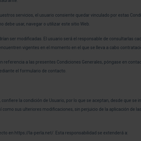
staurante.
 nuestros servicios, el usuario consiente quedar vinculado por estas Cond
 debe usar, navegar o utilizar este sitio Web.
ían ser modificadas. El usuario será el responsable de consultarlas ca
 encuentren vigentes en el momento en el que se lleva a cabo contratació
n en referencia a las presentes Condiciones Generales, póngase en con
ediante el formulario de contacto.
, confiere la condición de Usuario, por lo que se aceptan, desde que se in
 como sus ulteriores modificaciones, sin perjuicio de la aplicación de l
cto en https://la-perla.net/. Esta responsabilidad se extenderá a: