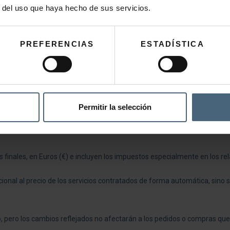
 confirmación de la operación realizada mediante el correo electrónico
r del uso que haya hecho de sus servicios.
PREFERENCIAS
ESTADÍSTICA
/ están sujetos a la disponibilidad en el momento de la consulta de la
ando así las unidades disponibles de la forma más veraz posible en LA 
 la reserva o no quedaran fechas disponibles, LA PERLA se compromete a 
Permitir la selección
en concepto de importe.
s finales, en Euros (€) e incluyen los impuestos especialmente en los rela
onal al precio de los servicios contratados de forma automática, sino s
pero los cambios reflejados no afectarán a los pedidos o compras que 