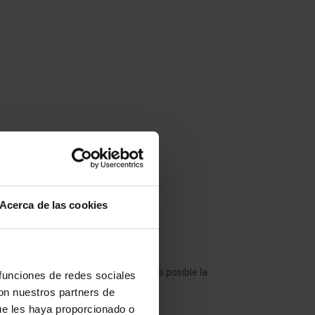
Acerca de las cookies
s antes de realizar el pago, si no es posible la
 funciones de redes sociales
con nuestros partners de
ue les haya proporcionado o