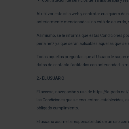
Contratación de servicios de Talasoterapia y re
Al utilizar este sitio web y contratar cualquiera de
anteriormente mencionado si no está de acuerdo, no
Asimismo, se le informa que estas Condiciones podr
perla.net/ ya que serán aplicables aquellas que se
Todas aquellas preguntas que al Usuario le surja
datos de contacto facilitados con anterioridad, o m
2.- EL USUARIO
El acceso, navegación y uso de https://la-perla.net/
las Condiciones que se encuentran establecidas, así
obligado cumplimiento.
El usuario asume la responsabilidad de un uso corre