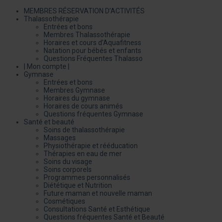
MEMBRES RÉSERVATION D’ACTIVITÉS
Thalassothérapie
Entrées et bons
Membres Thalassothérapie
Horaires et cours d’Aquafitness
Natation pour bébés et enfants
Questions Fréquentes Thalasso
| Mon compte |
Gymnase
Entrées et bons
Membres Gymnase
Horaires du gymnase
Horaires de cours animés
Questions fréquentes Gymnase
Santé et beauté
Soins de thalassothérapie
Massages
Physiothérapie et rééducation
Thérapies en eau de mer
Soins du visage
Soins corporels
Programmes personnalisés
Diététique et Nutrition
Future maman et nouvelle maman
Cosmétiques
Consultations Santé et Esthétique
Questions fréquentes Santé et Beauté