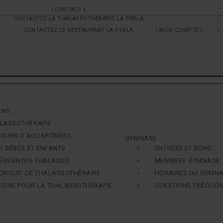
| CONTACT |
CONTACTEZ LA THALASSOTHÉRAPIE LA PERLA
CONTACTEZ LE RESTAURANT LA PERLA
| MON COMPTE |
ONS
LASSOTHÉRAPIE
COURS D’AQUAFITNESS
GYMNASE
R BÉBÉS ET ENFANTS
ENTRÉES ET BONS
RÉQUENTES THALASSO
MEMBRES GYMNASE
CIRCUIT DE THALASSOTHÉRAPIE
HORAIRES DU GYMN
LIGNE POUR LA THALASSOTHÉRAPIE
QUESTIONS FRÉQUE