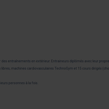
ir des entraînements en extérieur.
Entraineurs diplômés avec leur propre m
ibres, machines cardiovasculaires TechnoGym et 15 cours dirigés (choré
eurs personnes à la fois.