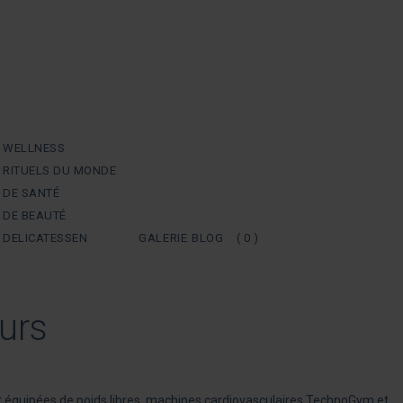
S WELLNESS
 RITUELS DU MONDE
 DE SANTÉ
 DE BEAUTÉ
 DELICATESSEN
GALERIE
BLOG
( 0 )
urs
 équipées de
poids libres, machines cardiovasculaires TechnoGym et