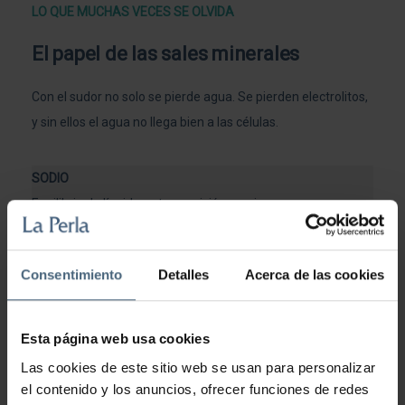
LO QUE MUCHAS VECES SE OLVIDA
El papel de las sales minerales
Con el sudor no solo se pierde agua. Se pierden electrolitos,
y sin ellos el agua no llega bien a las células.
SODIO
Equilibrio de líquidos y transmisión nerviosa
POTASIO
Consentimiento
Detalles
Acerca de las cookies
Contracción muscular y función cardíaca
Esta página web usa cookies
Las cookies de este sitio web se usan para personalizar
MAGNESIO
el contenido y los anuncios, ofrecer funciones de redes