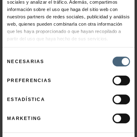
Relajación muscular y producción de energía
sociales y analizar el tráfico. Además, compartimos
información sobre el uso que haga del sitio web con
nuestros partners de redes sociales, publicidad y análisis
CLORO
web, quienes pueden combinarla con otra información
Equilibrio del pH y función digestiva
que les haya proporcionado o que hayan recopilado a
partir del uso que haya hecho de sus servicios.
Selección
¿Necesito suplementos?
En la mayoría de los casos, no. Una
NECESARIAS
de
dieta variada con frutas, verduras, legumbres y una pizca
consentimiento
de sal de calidad suele ser suficiente. Solo en casos de
PREFERENCIAS
sudoración intensa y prolongada, o actividad física exigente,
puede tener sentido valorarlo de forma individual.
ESTADÍSTICA
MARKETING
PARA EL DÍA A DÍA