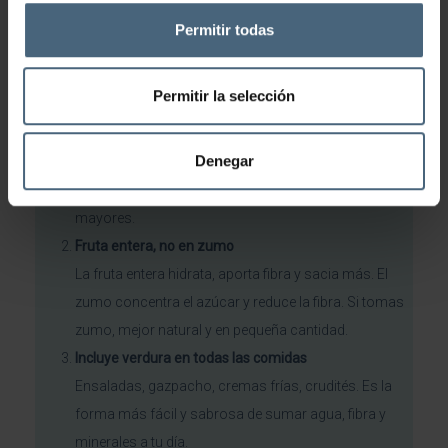
Tips sencillos que marcan la
Permitir todas
diferencia
Permitir la selección
Bebe agua de forma repartida
.
No esperes a tener mucha sed. En verano el
Denegar
mecanismo de la sed puede ir un paso por detrás de
la deshidratación real, especialmente en personas
mayores.
Fruta entera, no en zumo
La fruta entera hidrata, aporta fibra y sacia más. El
zumo concentra el azúcar y reduce la fibra. Si tomas
zumo, mejor natural y en pequeña cantidad.
Incluye verdura en todas las comidas
Ensaladas, gazpacho, cremas frías, crudités. Es la
forma más fácil y sabrosa de sumar agua, fibra y
minerales a tu día.