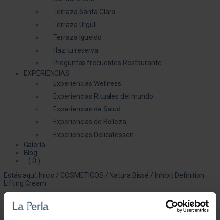
Terraza Santa Clara
Terraza Urgull
Terraza Igueldo
Haz tu reserva
Preguntas frecuentes Restaurante
EXPERIENCIAS
Experiencias Wellness
Experiencias Rituales del mundo
Experiencias de Salud
Experiencias de Belleza
Experiencias Delicatessen
Galería
Blog
( 0 )
Estás aquí:
Inicio
/
COSMÉTICOS
/
Natura Bissé
/
Inhibit Definition
Lifting Cream
Inhibit Definition Lifting