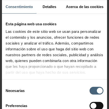
Cream
Consentimiento
Detalles
Acerca de las cookies
305,00
€
Esta página web usa cookies
Crema redensificante tensora.
Las cookies de este sitio web se usan para personalizar
Creada para tratar los distintos signos de la edad de los 3 tercios del
el contenido y los anuncios, ofrecer funciones de redes
rostro, esta innovadora crema aporta una visible acción tensora y de
relleno para combatir los efectos de la gravedad, a la vez que define
sociales y analizar el tráfico. Además, compartimos
el contorno facial y mejora la pérdida de volúmenes.
información sobre el uso que haga del sitio web con
Inhibit Definition Lifting Cream cantidad
nuestros partners de redes sociales, publicidad y análisis
web, quienes pueden combinarla con otra información
que les haya proporcionado o que hayan recopilado a
partir del uso que haya hecho de sus servicios.
Añadir al carrito
Selección
Necesarias
de
consentimiento
Preferencias