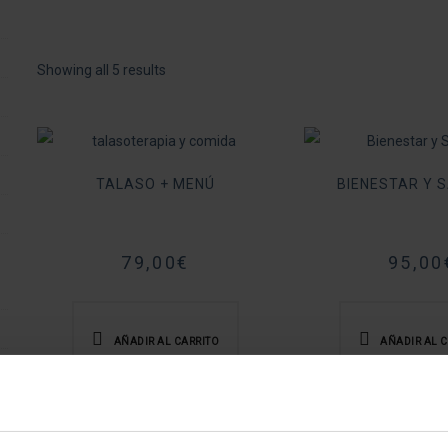
Sorted
Showing all 5 results
by
popularity
TALASO + MENÚ
BIENESTAR Y 
79,00
€
95,00
AÑADIR AL CARRITO
AÑADIR AL 