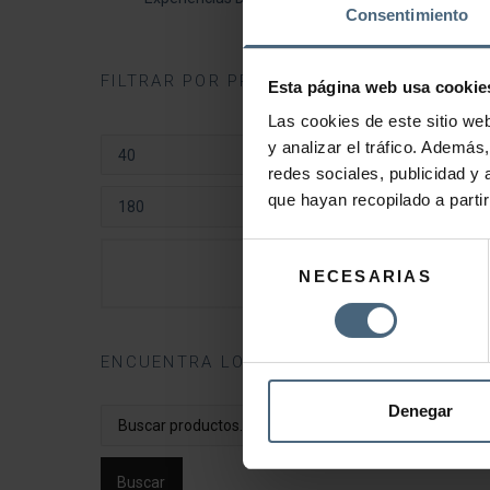
Consentimiento
FILTRAR POR PRECIO
Esta página web usa cookie
Las cookies de este sitio we
y analizar el tráfico. Ademá
PRECIO
redes sociales, publicidad y
MÍNIMO
que hayan recopilado a parti
PRECIO
MÁXIMO
Selección
FILTRAR
NECESARIAS
de
consentimiento
ENCUENTRA LO QUE NECESITAS
Denegar
Buscar