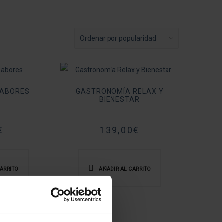
SABORES
GASTRONOMÍA RELAX Y
BIENESTAR
€
139,00
€
CARRITO
AÑADIR AL CARRITO