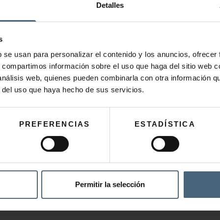
Detalles
TALASO + DESAYUNO
GASTRONOMÍA Y
s
b se usan para personalizar el contenido y los anuncios, ofrecer
s, compartimos información sobre el uso que haga del sitio web 
43,00
€
172,0
 análisis web, quienes pueden combinarla con otra información q
r del uso que haya hecho de sus servicios.
AÑADIR AL CARRITO
AÑADIR AL 
PREFERENCIAS
ESTADÍSTICA
Permitir la selección
BUSCAR
POR: