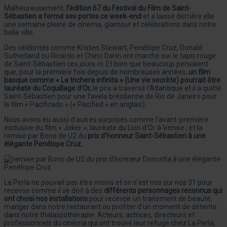
Malheureusement,
l’édition 67 du Festival du Film de Saint-
Sébastien
a fermé ses portes ce week-end
et a laissé derrière elle
une semaine pleine de cinéma, glamour et célébrations dans notre
belle ville.
Des célébrités comme Kristen Stewart, Penélope Cruz, Donald
Sutherland ou Ricardo et Chino Darín ont marché sur le tapis rouge
de Saint-Sébastien ces jours-ci. Et bien que beaucoup pensaient
que, pour la première fois depuis de nombreuses années,
un film
basque comme « La trichera infinita » (Une vie secrète) pourrait être
lauréate du Coquillage d’Or,
le prix a traversé l’Atlantique et il a quitté
Saint-Sébastien pour une favela brésilienne de Rio de Janeiro pour
le film « Pacificado » (« Pacified » en anglais).
Nous avons eu aussi d’autres surprises comme l’avant-première
exclusive du film « Joker », lauréate du Lion d’Or à Venise ; et la
remise par Bono de U2 du
prix d’honneur Saint-Sébastien à une
élégante Penélope Cruz.
La Perla ne pouvait pas être moins et on s’est mis sur nos 31 pour
recevoir comme il se doit à des
différents personnages reconnus qui
ont choisi nos installations
pour recevoir un traitement de beauté,
manger dans notre restaurant ou profiter d’un moment de détente
dans notre thalassothérapie. Acteurs, actrices, directeurs et
professionnels du cinéma qui ont trouvé leur refuge chez La Perla,