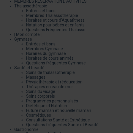
MEMBRES RÉSERVATION D’ACTIVITÉS
Thalassothérapie
Entrées et bons
Membres Thalassothérapie
Horaires et cours d’Aquafitness
Natation pour bébés et enfants
Questions Fréquentes Thalasso
| Mon compte |
Gymnase
Entrées et bons
Membres Gymnase
Horaires du gymnase
Horaires de cours animés
Questions fréquentes Gymnase
Santé et beauté
Soins de thalassothérapie
Massages
Physiothérapie et rééducation
Thérapies en eau de mer
Soins du visage
Soins corporels
Programmes personnalisés
Diététique et Nutrition
Future maman et nouvelle maman
Cosmétiques
Consultations Santé et Esthétique
Questions fréquentes Santé et Beauté
Gastronomie