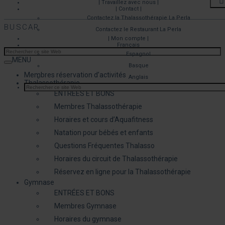
| Travaillez avec nous |
| Contact |
Contactez la Thalassothérapie La Perla
BUSCAR
Contactez le Restaurant La Perla
| Mon compte |
Français
Espagnol
MENU
Basque
Membres réservation d’activités
Anglais
Thalassothérapie
ENTRÉES ET BONS
Membres Thalassothérapie
Horaires et cours d’Aquafitness
Natation pour bébés et enfants
Questions Fréquentes Thalasso
Horaires du circuit de Thalassothérapie
Réservez en ligne pour la Thalassothérapie
Gymnase
ENTRÉES ET BONS
Membres Gymnase
Horaires du gymnase