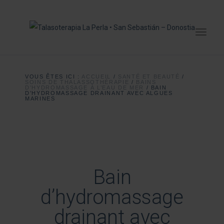
VOUS ÊTES ICI :
ACCUEIL
/
SANTÉ ET BEAUTÉ
/
SOINS DE THALASSOTHÉRAPIE
/
BAINS
D’HYDROMASSAGE À L’EAU DE MER
/
BAIN
D’HYDROMASSAGE DRAINANT AVEC ALGUES
MARINES
Bain
d’hydromassage
drainant avec