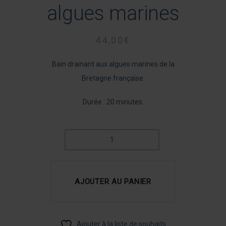
algues marines
44,00
€
Bain drainant aux algues marines de la
Bretagne française.
Durée : 20 minutes.
QUANTITÉ
DE
BAIN
D'HYDROMASSAGE
AJOUTER AU PANIER
DRAINANT
AVEC
ALGUES
MARINES
Ajouter à la liste de souhaits