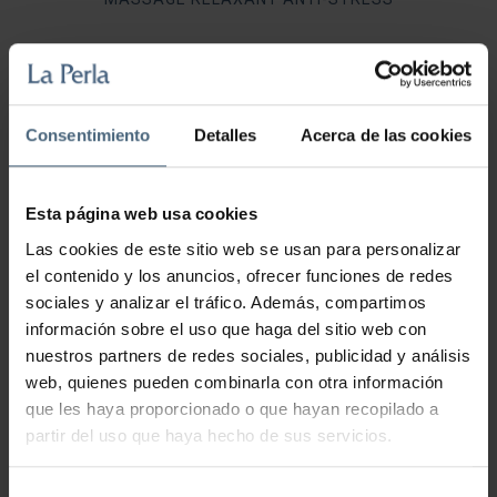
48,00
€
78,00
€
–
Ce
Consentimiento
Detalles
Acerca de las cookies
produit
CHOIX DES OPTIONS
a
Esta página web usa cookies
plusieurs
variations.
Las cookies de este sitio web se usan para personalizar
el contenido y los anuncios, ofrecer funciones de redes
Les
sociales y analizar el tráfico. Además, compartimos
options
información sobre el uso que haga del sitio web con
ENVELOPPEMENT SPÉCIAL MARIN : BOUES +
peuvent
ALGUES (DÉCONTRACTURANT-DRAINANT)
nuestros partners de redes sociales, publicidad y análisis
être
web, quienes pueden combinarla con otra información
choisies
que les haya proporcionado o que hayan recopilado a
48,00
€
sur
partir del uso que haya hecho de sus servicios.
la
page
Selección