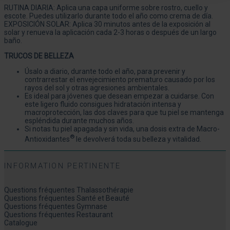
RUTINA DIARIA: Aplica una capa uniforme sobre rostro, cuello y
escote. Puedes utilizarlo durante todo el año como crema de día.
EXPOSICIÓN SOLAR: Aplica 30 minutos antes de la exposición al
solar y renueva la aplicación cada 2-3 horas o después de un largo
baño.
TRUCOS DE BELLEZA
Úsalo a diario, durante todo el año, para prevenir y
contrarrestar el envejecimiento prematuro causado por los
rayos del sol y otras agresiones ambientales.
Es ideal para jóvenes que desean empezar a cuidarse. Con
este ligero fluido consigues hidratación intensa y
macroprotección, las dos claves para que tu piel se mantenga
espléndida durante muchos años.
Si notas tu piel apagada y sin vida, una dosis extra de Macro-
®
Antioxidantes
le devolverá toda su belleza y vitalidad.
INFORMATION PERTINENTE
Questions fréquentes Thalassothérapie
Questions fréquentes Santé et Beauté
Questions fréquentes Gymnase
Questions fréquentes Restaurant
Catalogue