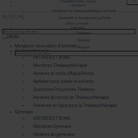
| Travaillez avec nous |
| Contact |
Contactez la Thalassothérapie La Perla
BUSCAR
Contactez le Restaurant La Perla
| Mon compte |
Français
Espagnol
MENU
Basque
Membres réservation d’activités
Anglais
Thalassothérapie
ENTRÉES ET BONS
Membres Thalassothérapie
Horaires et cours d’Aquafitness
Natation pour bébés et enfants
Questions Fréquentes Thalasso
Horaires du circuit de Thalassothérapie
Réservez en ligne pour la Thalassothérapie
Gymnase
ENTRÉES ET BONS
Membres Gymnase
Horaires du gymnase