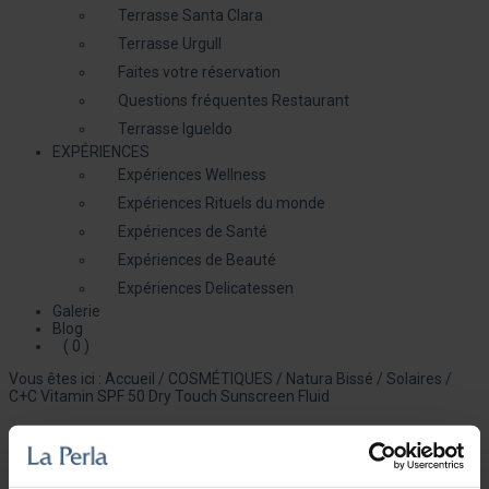
Terrasse Santa Clara
Terrasse Urgull
Faites votre réservation
Questions fréquentes Restaurant
Terrasse Igueldo
EXPÉRIENCES
Expériences Wellness
Expériences Rituels du monde
Expériences de Santé
Expériences de Beauté
Expériences Delicatessen
Galerie
Blog
( 0 )
Vous êtes ici :
Accueil
/
COSMÉTIQUES
/
Natura Bissé
/
Solaires
/
C+C Vitamin SPF 50 Dry Touch Sunscreen Fluid
C+C Vitamin SPF 50 Dry