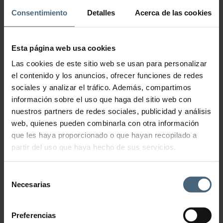
Touch Sunscreen Fluid
Consentimiento
Detalles
Acerca de las cookies
69,00
€
Esta página web usa cookies
Piel más firme y llena de vida con este protector solar de uso diario
Las cookies de este sitio web se usan para personalizar
C+C SPF50 Dry Touch Sunscreen Fluid de Natura Bissé
es un
protector solar facial reafirmante. Su textura en loción facilita su
el contenido y los anuncios, ofrecer funciones de redes
aplicación y se moldea a todas las pieles. Fórmula para respetar al
sociales y analizar el tráfico. Además, compartimos
medio ambiente libre de ecotoxicidad. Textura fluida ideal para
todas las pieles.
Alta protección con efecto reafirmante.
información sobre el uso que haga del sitio web con
nuestros partners de redes sociales, publicidad y análisis
Cuida de ti, cuida de todos.
Tubo de 30ml.
web, quienes pueden combinarla con otra información
Protección solar facial.
que les haya proporcionado o que hayan recopilado a
Efecto reafirmnate.
Combate el fotoenvejecimiento.
partir del uso que haya hecho de sus servicios.
RUPTURE DE STOCK
Selección
Necesarias
de
consentimiento
Preferencias