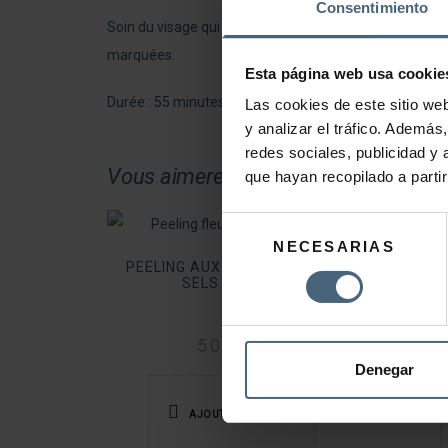
Consentimiento
Soin du visage qui atténue les rides d’expression et ma
marquées.
Esta página web usa cookie
Durée : 55 minutes.
Las cookies de este sitio we
y analizar el tráfico. Ademá
redes sociales, publicidad y
Vous aimerez peut-être aussi…
que hayan recopilado a parti
Selección
NECESARIAS
de
PEELING AUX FLEURS ET AUX
RAJ
consentimiento
SELS MARINS
50,00
€
Denegar
AJOUTER AU PANIER