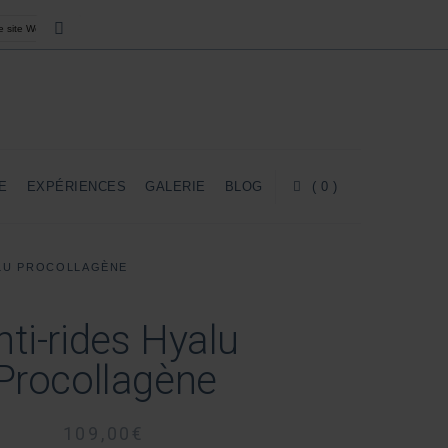
E
EXPÉRIENCES
GALERIE
BLOG
( 0 )
ALU PROCOLLAGÈNE
nti-rides Hyalu
Procollagène
109,00
€