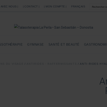
Z AVEC NOUS |
| CONTACT |
| MON COMPTE |
FRANÇAIS
SSOTHÉRAPIE
GYMNASE
SANTÉ ET BEAUTÉ
GASTRONOMI
INS DU VISAGE
/
ANTIRIDES - RAFFERMISSANTS
/
ANTI-RIDES HY
A