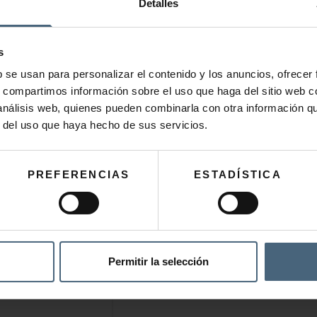
Detalles
intient la densité de la peau.
À base d’acide hyaluronique, ce soin retient
s
b se usan para personalizar el contenido y los anuncios, ofrecer
s, compartimos información sobre el uso que haga del sitio web 
 análisis web, quienes pueden combinarla con otra información q
r del uso que haya hecho de sus servicios.
PREFERENCIAS
ESTADÍSTICA
EUNISSEMENT EXCEPTION
MARINE
152,00
€
Permitir la selección
AJOUTER AU PANIER