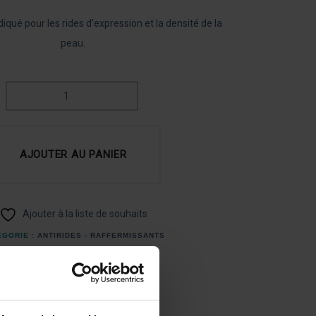
diqué pour les rides d’expression et la densité de la
peau.
QUANTITÉ
DE
ANTI-
RIDES
AJOUTER AU PANIER
HYALU
PROCOLLAGÈNE
Ajouter à la liste de souhaits
ÉGORIE :
ANTIRIDES - RAFFERMISSANTS