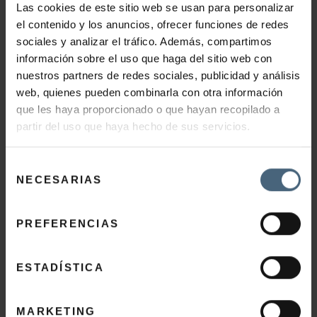
SANTÉ ET BEAUTÉ
Las cookies de este sitio web se usan para personalizar
el contenido y los anuncios, ofrecer funciones de redes
COSMÉTIQUES
sociales y analizar el tráfico. Además, compartimos
Foreo
información sobre el uso que haga del sitio web con
nuestros partners de redes sociales, publicidad y análisis
Evidens de Beauté
web, quienes pueden combinarla con otra información
que les haya proporcionado o que hayan recopilado a
Me and Me
partir del uso que haya hecho de sus servicios.
Natura Bissé
Selección
Thalgo
NECESARIAS
de
DIÉTÉTIQUE ET NUTRITION
consentimiento
PREFERENCIAS
GASTRONOMIE
EXPÉRIENCES LA PERLA
ESTADÍSTICA
Non catégorisé
MARKETING