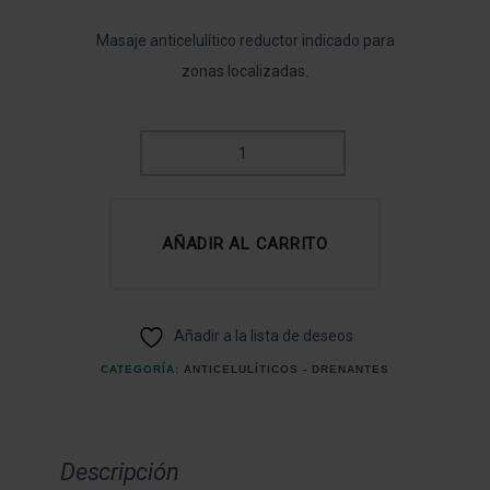
Masaje anticelulítico reductor indicado para
zonas localizadas.
MASAJE
ANTICELULÍTICO
LA
PERLA
AÑADIR AL CARRITO
CANTIDAD
Añadir a la lista de deseos
CATEGORÍA:
ANTICELULÍTICOS - DRENANTES
Descripción