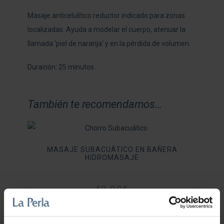
Masaje anticelulítico reductor indicado para zonas
localizadas. Ayuda a modelar el cuerpo, atenuar la
llamada ‘piel de naranja’ y en la pérdida de volumen.
Duración: 25 minutos.
También te recomendamos…
MASAJE SUBACUÁTICO EN BAÑERA
HIDROMASAJE
49,00
€
AÑADIR AL CARRITO