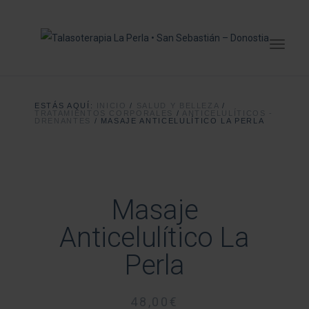
ESTÁS AQUÍ:
INICIO
/
SALUD Y BELLEZA
/
TRATAMIENTOS CORPORALES
/
ANTICELULÍTICOS -
DRENANTES
/
MASAJE ANTICELULÍTICO LA PERLA
Masaje
Anticelulítico La
Perla
48,00
€