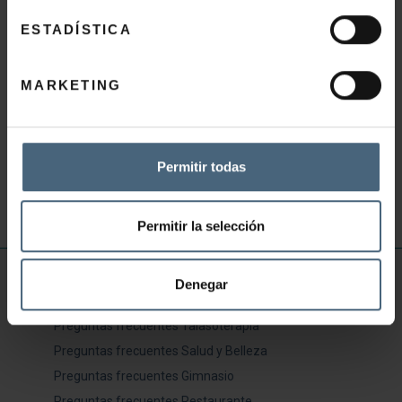
SOCIO GYM MENSUAL
ESTADÍSTICA
95,00
€
MARKETING
AÑADIR AL CARRITO
Permitir todas
Permitir la selección
INFORMACIÓN ÚTIL
Denegar
Preguntas frecuentes Talasoterapia
Preguntas frecuentes Salud y Belleza
Preguntas frecuentes Gimnasio
Preguntas frecuentes Restaurante