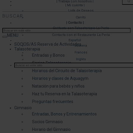
| Trabaja con nosotros |
| Mi cuenta |
Lista de Deseos
BUSCAR
Carrito
| Contacto |
Contacta con Talasoterapia La Perla
MENU
Contacta con el Restaurante La Perla
Español
SOCIOS/AS Reserva de Actividades
Euskera
Talasoterapia
Francés
Entradas y Bonos
Inglés
Socios Talasoterapia
Horarios del Circuito de Talasoterapia
Horarios y clases de Aquagym
Natación para bebés y niños
Haz tu Reserva en la Talasoterapia
Preguntas frecuentes
Gimnasio
Entradas, Bonos y Entrenamientos
Socios Gimnasio
Horario del Gimnasio