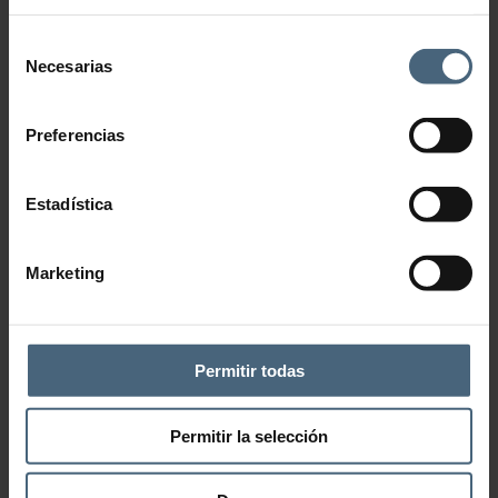
Selección
Necesarias
de
consentimiento
Preferencias
Estadística
Marketing
Permitir todas
Añadir a la lista de deseos
Permitir la selección
CATEGORÍA:
CHORROS / DUCHAS CON AGUA DE MAR
También te recomendamos…