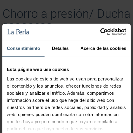
Chorro a presión/ Ducha
escocesa
37,00
€
Consentimiento
Detalles
Acerca de las cookies
Técnica de hidroterapia en la que el terapeuta trabaja, mediante un
chorro de agua de mar a temperatura y presión variables, las
sobrecargas musculares. También indicado en tratamientos de
adelgazamiento.
Esta página web usa cookies
Duración: 10-15 minutos.
Las cookies de este sitio web se usan para personalizar
Chorro a presión/ Ducha escocesa cantidad
el contenido y los anuncios, ofrecer funciones de redes
sociales y analizar el tráfico. Además, compartimos
información sobre el uso que haga del sitio web con
Añadir al carrito
nuestros partners de redes sociales, publicidad y análisis
web, quienes pueden combinarla con otra información
que les haya proporcionado o que hayan recopilado a
partir del uso que haya hecho de sus servicios.