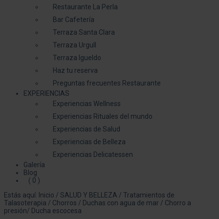
Restaurante La Perla
Bar Cafetería
Terraza Santa Clara
Terraza Urgull
Terraza Igueldo
Haz tu reserva
Preguntas frecuentes Restaurante
EXPERIENCIAS
Experiencias Wellness
Experiencias Rituales del mundo
Experiencias de Salud
Experiencias de Belleza
Experiencias Delicatessen
Galería
Blog
( 0 )
Estás aquí:
Inicio
/
SALUD Y BELLEZA
/
Tratamientos de
Talasoterapia
/
Chorros / Duchas con agua de mar
/
Chorro a
presión/ Ducha escocesa