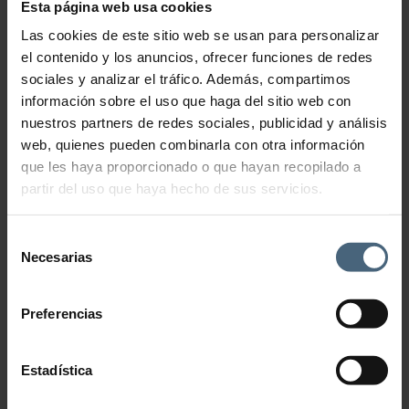
Esta página web usa cookies
Encanto Marino 3h
Las cookies de este sitio web se usan para personalizar
el contenido y los anuncios, ofrecer funciones de redes
119,00
€
sociales y analizar el tráfico. Además, compartimos
información sobre el uso que haga del sitio web con
Circuito de Talasoterapia + Envoltura de Barros + Masaje Relajante
Antiestrés.
nuestros partners de redes sociales, publicidad y análisis
web, quienes pueden combinarla con otra información
Encanto Marino 3h cantidad
que les haya proporcionado o que hayan recopilado a
partir del uso que haya hecho de sus servicios.
Añadir al carrito
Selección
Necesarias
de
consentimiento
Preferencias
Estadística