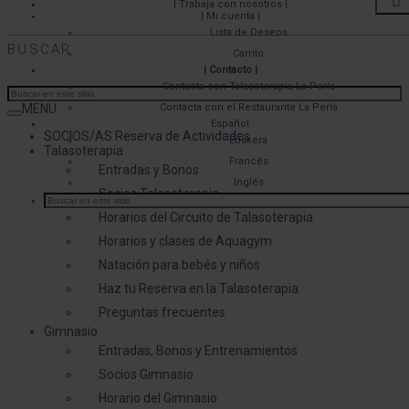
| Trabaja con nosotros |
| Mi cuenta |
Lista de Deseos
BUSCAR
Carrito
| Contacto |
Contacta con Talasoterapia La Perla
MENU
Contacta con el Restaurante La Perla
Español
SOCIOS/AS Reserva de Actividades
Euskera
Talasoterapia
Francés
Entradas y Bonos
Inglés
Socios Talasoterapia
Horarios del Circuito de Talasoterapia
Horarios y clases de Aquagym
Natación para bebés y niños
Haz tu Reserva en la Talasoterapia
Preguntas frecuentes
Gimnasio
Entradas, Bonos y Entrenamientos
Socios Gimnasio
Horario del Gimnasio