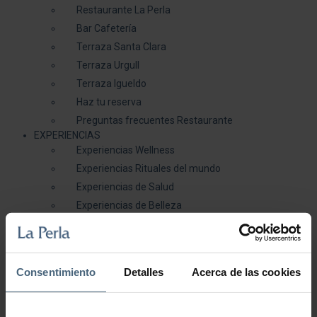
Restaurante La Perla
Bar Cafetería
Terraza Santa Clara
Terraza Urgull
Terraza Igueldo
Haz tu reserva
Preguntas frecuentes Restaurante
EXPERIENCIAS
Experiencias Wellness
Experiencias Rituales del mundo
Experiencias de Salud
Experiencias de Belleza
Experiencias Delicatessen
Galería
Blog
( 0 )
Consentimiento
Detalles
Acerca de las cookies
Estás aquí:
Inicio
/
EXPERIENCIAS LA PERLA
/
Experiencias Wellness
/
Encanto Marino 3h