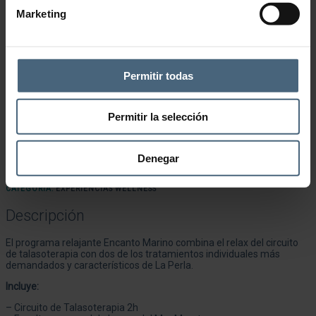
Marketing
Permitir todas
Permitir la selección
Denegar
Añadir a la lista de deseos
CATEGORÍA:
EXPERIENCIAS WELLNESS
Descripción
El programa relajante Encanto Marino combina el relax del circuito
de talasoterapia con dos de los tratamientos individuales más
demandados y característicos de La Perla.
Incluye:
– Circuito de Talasoterapia 2h