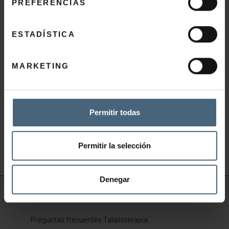
PREFERENCIAS
ESTADÍSTICA
PEELING FLASH LUMINOSIDAD
MARKETING
59,00
€
Permitir todas
AÑADIR AL CARRITO
Permitir la selección
Denegar
INFORMACIÓN ÚTIL
Preguntas frecuentes Talasoterapia