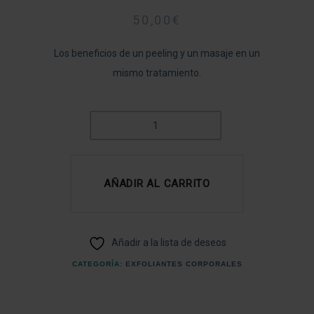
50,00
€
Los beneficios de un peeling y un masaje en un
mismo tratamiento.
EXFOLIANTE
CON
SALES
DEL
AÑADIR AL CARRITO
MAR
MUERTO
CANTIDAD
Añadir a la lista de deseos
CATEGORÍA:
EXFOLIANTES CORPORALES