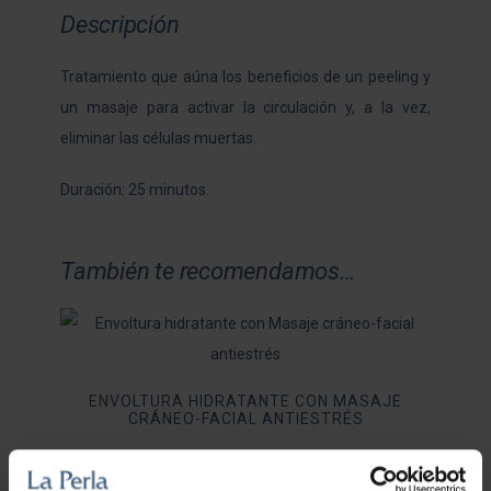
Descripción
Tratamiento que aúna los beneficios de un peeling y
un masaje para activar la circulación y, a la vez,
eliminar las células muertas.
Duración: 25 minutos.
También te recomendamos…
ENVOLTURA HIDRATANTE CON MASAJE
CRÁNEO-FACIAL ANTIESTRÉS
64,00
€