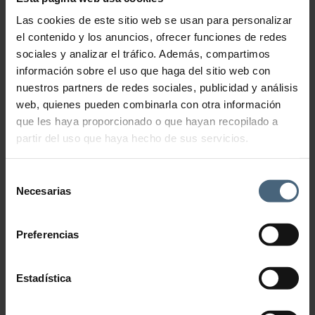
Las cookies de este sitio web se usan para personalizar
Masaje French Riviera
el contenido y los anuncios, ofrecer funciones de redes
con piedra térmica jade
sociales y analizar el tráfico. Además, compartimos
información sobre el uso que haga del sitio web con
nuestros partners de redes sociales, publicidad y análisis
85,00
€
web, quienes pueden combinarla con otra información
La combinación perfecta entre un masaje relajante y el calor de la
que les haya proporcionado o que hayan recopilado a
piedra de jade.
partir del uso que haya hecho de sus servicios.
Masaje French Riviera con piedra térmica jade cantidad
Selección
Necesarias
de
Añadir al carrito
consentimiento
Preferencias
Estadística