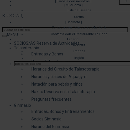
| Trabaja con nosotros |
| Mi cuenta |
Lista de Deseos
BUSCAR
Carrito
| Contacto |
Contacta con Talasoterapia La Perla
MENU
Contacta con el Restaurante La Perla
Español
SOCIOS/AS Reserva de Actividades
Euskera
Talasoterapia
Francés
Entradas y Bonos
Inglés
Socios Talasoterapia
Horarios del Circuito de Talasoterapia
Horarios y clases de Aquagym
Natación para bebés y niños
Haz tu Reserva en la Talasoterapia
Preguntas frecuentes
Gimnasio
Entradas, Bonos y Entrenamientos
Socios Gimnasio
Horario del Gimnasio