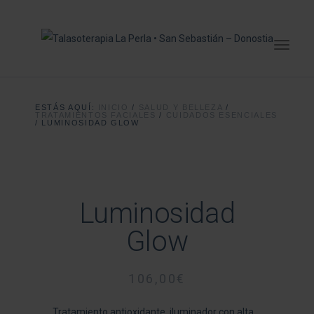
ESTÁS AQUÍ:
INICIO
/
SALUD Y BELLEZA
/
TRATAMIENTOS FACIALES
/
CUIDADOS ESENCIALES
/
LUMINOSIDAD GLOW
Luminosidad
Glow
106,00
€
Tratamiento antioxidante, iluminador con alta