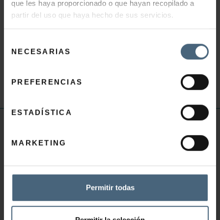
que les haya proporcionado o que hayan recopilado a
176,00
€
partir del uso que haya hecho de sus servicios.
Selección
AÑADIR AL CARRITO
NECESARIAS
de
consentimiento
PREFERENCIAS
ESTADÍSTICA
INFORMACIÓN ÚTIL
MARKETING
Preguntas frecuentes Talasoterapia
Preguntas frecuentes Salud y Belleza
Preguntas frecuentes Gimnasio
Permitir todas
Preguntas frecuentes Restaurante
Catálogo
Permitir la selección