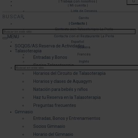
| Trabaja con nosotros |
| Mi cuenta |
Lista de Deseos
BUSCAR
Carrito
| Contacto |
Contacta con Talasoterapia La Perla
MENU
Contacta con el Restaurante La Perla
Español
SOCIOS/AS Reserva de Actividades
Euskera
Talasoterapia
Francés
Entradas y Bonos
Inglés
Socios Talasoterapia
Horarios del Circuito de Talasoterapia
Horarios y clases de Aquagym
Natación para bebés y niños
Haz tu Reserva en la Talasoterapia
Preguntas frecuentes
Gimnasio
Entradas, Bonos y Entrenamientos
Socios Gimnasio
Horario del Gimnasio