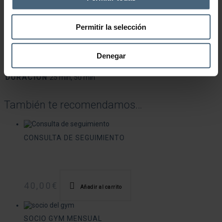
Hi-TENS para aliviar el dolor crónico, inmediato y controlar la
inflamación. La técnica Multifrecuencia combina estas corrientes
para reducir dolor, tensión y mejorar la movilidad, estimulando la
Permitir la selección
acción metabólica y promoviendo el proceso de curación.
Información adicional
Denegar
DURACIÓN
25 min, 50 min
También te recomendamos…
CONSULTA DE SEGUIMIENTO
40,00
€
Añadir al carrito
SOCIO GYM MENSUAL