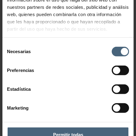
nuestros partners de redes sociales, publicidad y análisis
web, quienes pueden combinarla con otra información
que les haya proporcionado o que hayan recopilado a
partir del uso que haya hecho de sus servicios.
Selección
Necesarias
de
consentimiento
Preferencias
Estadística
Añadir a la lista de deseos
CATEGORÍA:
FISIOTERAPIA Y REHABILITACIÓN
Descripción
Marketing
La Multifrecuencia de Winback es una innovación patentada que
combina corrientes de electroterapia para tratar diversas patologías.
La corriente Hi-EMS (media frecuencia) induce contracciones
Permitir todas
musculares, promoviendo reclutamiento muscular y vascularización.