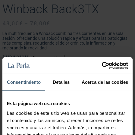
Winback Back3TX
48,00
€
78,00
€
–
La multifrecuencia Winback combina tres corrientes en una sola
sesión, ofreciendo una solución rápida y eficaz para las patologías
más complejas, reduciendo el dolor crónico, la inflamación y
mejorando la movilidad.
DURACIÓN
Limpiar
Winback Back3TX cantidad
Consentimiento
Detalles
Acerca de las cookies
Añadir al carrito
Esta página web usa cookies
Las cookies de este sitio web se usan para personalizar
el contenido y los anuncios, ofrecer funciones de redes
sociales y analizar el tráfico. Además, compartimos
información sobre el uso que haga del sitio web con