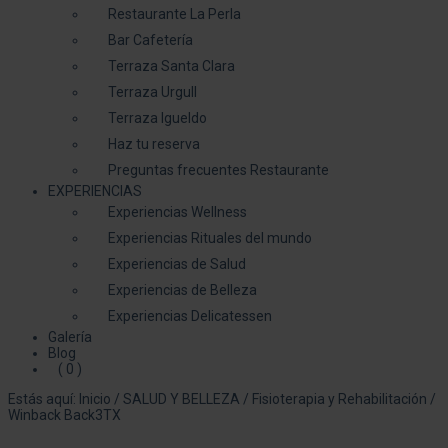
Restaurante La Perla
Bar Cafetería
Terraza Santa Clara
Terraza Urgull
Terraza Igueldo
Haz tu reserva
Preguntas frecuentes Restaurante
EXPERIENCIAS
Experiencias Wellness
Experiencias Rituales del mundo
Experiencias de Salud
Experiencias de Belleza
Experiencias Delicatessen
Galería
Blog
( 0 )
Estás aquí:
Inicio
/
SALUD Y BELLEZA
/
Fisioterapia y Rehabilitación
/
Winback Back3TX