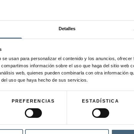
Detalles
s
b se usan para personalizar el contenido y los anuncios, ofrecer
YOU MUST ACCEPT THE PRIVACY POLICY
*
s, compartimos información sobre el uso que haga del sitio web 
 análisis web, quienes pueden combinarla con otra información q
I ACCEPT THE TERMS AND CONDITIONS OF
THE PRIVACY POLICY.
r del uso que haya hecho de sus servicios.
PREFERENCIAS
ESTADÍSTICA