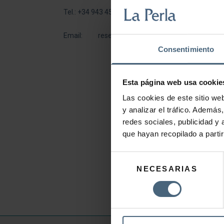
Tel.:
+34 943 45 88 56
Email:
reservas@la-perla.net
Consentimiento
Esta página web usa cookie
Las cookies de este sitio we
y analizar el tráfico. Ademá
redes sociales, publicidad y
que hayan recopilado a parti
Selección
NECESARIAS
de
consentimiento