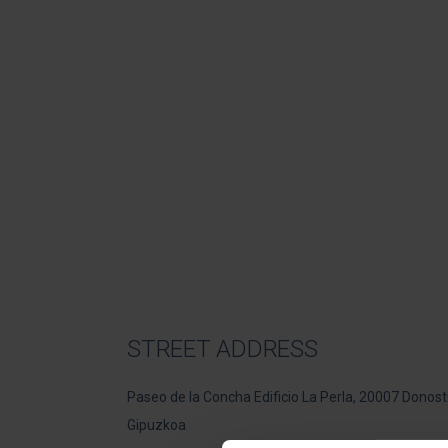
STREET ADDRESS
Paseo de la Concha Edificio La Perla, 20007 Donost
Gipuzkoa