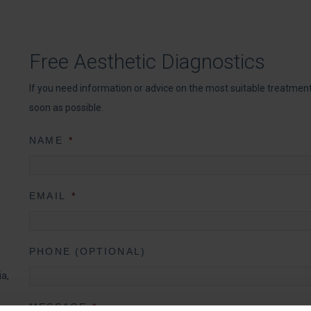
Free Aesthetic Diagnostics
If you need information or advice on the most suitable treatments,
soon as possible.
NAME
*
EMAIL
*
PHONE (OPTIONAL)
ia,
MESSAGE
*