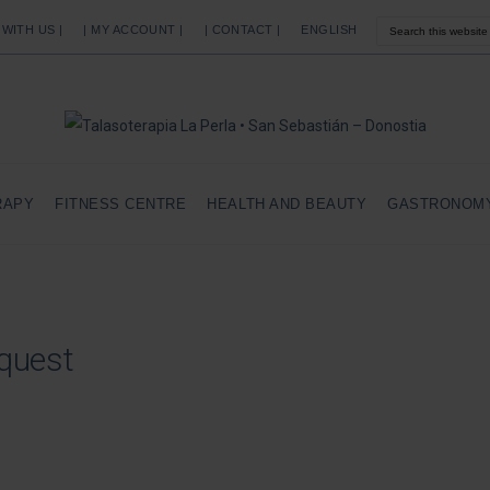
 WITH US |
| MY ACCOUNT |
| CONTACT |
ENGLISH
RAPY
FITNESS CENTRE
HEALTH AND BEAUTY
GASTRONOM
equest