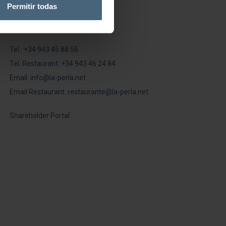
Permitir todas
LA PERLA
Tel.:
+34 943 45 88 56
Tel. Restaurant:
+34 943 46 24 84
Email:
info@la-perla.net
Email Restaurant:
restaurante@la-perla.net
Shareholder Portal