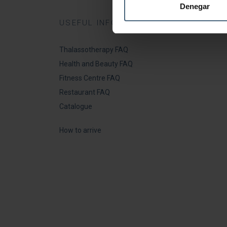
Denegar
USEFUL INFORMATION
Thalassotherapy FAQ
Health and Beauty FAQ
Fitness Centre FAQ
Restaurant FAQ
Catalogue
How to arrive