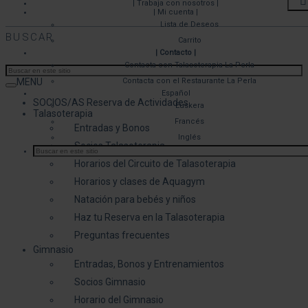
| Trabaja con nosotros |
| Mi cuenta |
Lista de Deseos
BUSCAR
Carrito
| Contacto |
Contacta con Talasoterapia La Perla
MENU
Contacta con el Restaurante La Perla
Español
SOCIOS/AS Reserva de Actividades
Euskera
Talasoterapia
Francés
Entradas y Bonos
Inglés
Socios Talasoterapia
Horarios del Circuito de Talasoterapia
Horarios y clases de Aquagym
Natación para bebés y niños
Haz tu Reserva en la Talasoterapia
Preguntas frecuentes
Gimnasio
Entradas, Bonos y Entrenamientos
Socios Gimnasio
Horario del Gimnasio