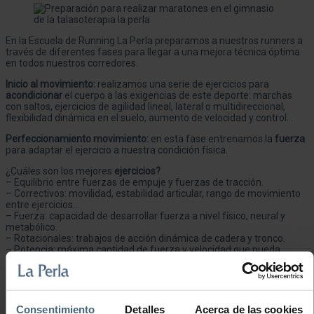
En la Escuela de Running La Perla
preparamos a nuestros runners a
través de diferentes fases para llegar a una mejora técnica óptima
en todos nuestros corredores.
Inicio al movimiento:
realizamos una serie de ejercicios para
acondicionar
el cuerpo a las exigencias de este deporte: marchas
con saltos, ejercicios de agilidad lineal, lateral o multidireccional,
flexibilidad dinámica en el suelo, aumento de velocidad y control…
Perfeccionamiento movimiento:
en esta fase entrenamos la
fuerza
para adaptar el ejercicio a nuestra condición física.
¿Cuáles son los mejores
ejercicios?
– Equilibrio entre fuerzas de empuje y fuerzas de tracción.
– Correctivos: movilidad, estabilidad articular, rango de movimiento
entre ejercicios…
– Fuerza: capacidad de desarrollar fuerza a nivel físico, neural y
metabólico.
– Rotacionales: trabajos de acción dinámica de cadera y tronco.
– Potencia: máxima cantidad de fuerza y velocidad que pueda
suministrar el sistema neuro-muscular.
Inicio carrera:
superadas estas dos primeras fases, planificamos y
entrenamos específicamente para las
carreras
que se vayan a
realizar a través de diferentes actividades.
Consentimiento
Detalles
Acerca de las cookies