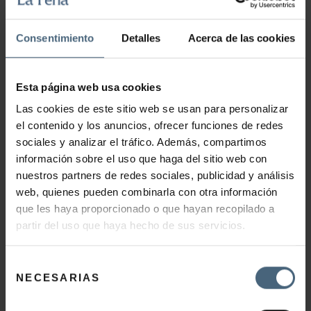
LEER MÁS →
Consentimiento
Detalles
Acerca de las cookies
Esta página web usa cookies
Las cookies de este sitio web se usan para personalizar
el contenido y los anuncios, ofrecer funciones de redes
sociales y analizar el tráfico. Además, compartimos
información sobre el uso que haga del sitio web con
Experiencias Dúo: la
nuestros partners de redes sociales, publicidad y análisis
sesión de spa perfecta en
web, quienes pueden combinarla con otra información
que les haya proporcionado o que hayan recopilado a
pareja
partir del uso que haya hecho de sus servicios.
El verano es la época ideal para llevar a cabo planes.
Selección
¿Un día de spa en pareja con vistas a la bahía de La
NECESARIAS
de
Concha de San Sebastián? ¡Por supuesto! ¿Una
consentimiento
relajante sesión de baños efervescentes y …