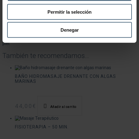
Envoltura general de algas de la Bretaña francesa con fines
relajantes y estéticos que, por su riqueza excepcional y una gran
Permitir la selección
diversidad, son ideales para remineralizar y nutrir la piel. El
tratamiento proporciona una agradable sensación de relax y
bienestar. La envoltura, a base de algas verdes y pardas,
remineraliza, desintoxica y nutre nuestro organismo de
Denegar
oligoelementos y sales minerales. Activa la circulación y tiene
importantes efectos drenantes, anticelulíticos e hidratantes para la
piel.
También te recomendamos…
BAÑO HIDROMASAJE DRENANTE CON ALGAS
MARINAS
44,00
€
Añadir al carrito
FISIOTERAPIA – 50 MIN.