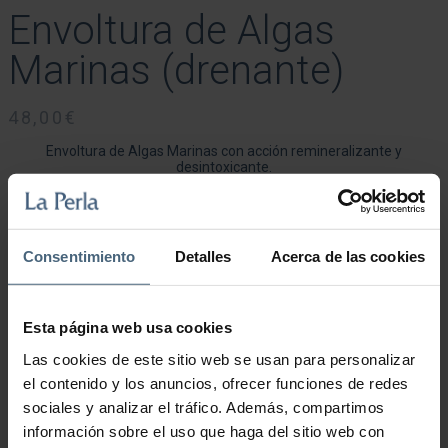
Envoltura de Algas
Marinas (drenante)
48,00
€
Envoltura de Algas Marinas con acción remineralizante y
desintoxicante.
Duración: 20 minutos.
Consentimiento
Detalles
Acerca de las cookies
Envoltura de Algas Marinas (drenante) cantidad
Esta página web usa cookies
Añadir al carrito
Las cookies de este sitio web se usan para personalizar
el contenido y los anuncios, ofrecer funciones de redes
sociales y analizar el tráfico. Además, compartimos
información sobre el uso que haga del sitio web con