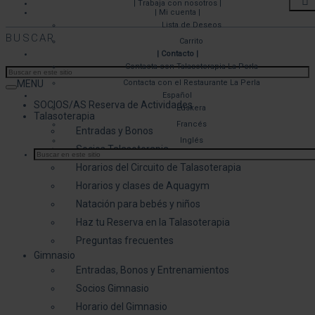
| Trabaja con nosotros |
| Mi cuenta |
Lista de Deseos
BUSCAR
Carrito
| Contacto |
Contacta con Talasoterapia La Perla
MENU
Contacta con el Restaurante La Perla
Español
SOCIOS/AS Reserva de Actividades
Euskera
Talasoterapia
Francés
Entradas y Bonos
Inglés
Socios Talasoterapia
Horarios del Circuito de Talasoterapia
Horarios y clases de Aquagym
Natación para bebés y niños
Haz tu Reserva en la Talasoterapia
Preguntas frecuentes
Gimnasio
Entradas, Bonos y Entrenamientos
Socios Gimnasio
Horario del Gimnasio