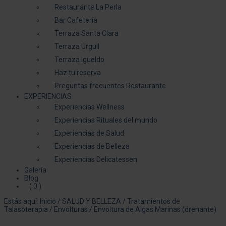
Restaurante La Perla
Bar Cafetería
Terraza Santa Clara
Terraza Urgull
Terraza Igueldo
Haz tu reserva
Preguntas frecuentes Restaurante
EXPERIENCIAS
Experiencias Wellness
Experiencias Rituales del mundo
Experiencias de Salud
Experiencias de Belleza
Experiencias Delicatessen
Galería
Blog
( 0 )
Estás aquí:
Inicio
/
SALUD Y BELLEZA
/
Tratamientos de
Talasoterapia
/
Envolturas
/
Envoltura de Algas Marinas (drenante)