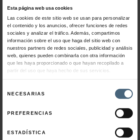
INDIBA ACTIV
Esta página web usa cookies
Las cookies de este sitio web se usan para personalizar
el contenido y los anuncios, ofrecer funciones de redes
48,00
€
78,00
€
–
sociales y analizar el tráfico. Además, compartimos
Este
información sobre el uso que haga del sitio web con
producto
nuestros partners de redes sociales, publicidad y análisis
SELECCIONAR OPCIONES
web, quienes pueden combinarla con otra información
tiene
que les haya proporcionado o que hayan recopilado a
múltiples
partir del uso que haya hecho de sus servicios.
variantes.
Las
Selección
opciones
NECESARIAS
de
se
consentimiento
BAÑO HIDROMASAJE DESCONTRACTURANTE
pueden
CON SALES DEL MAR MUERTO
PREFERENCIAS
elegir
en
44,00
€
ESTADÍSTICA
la