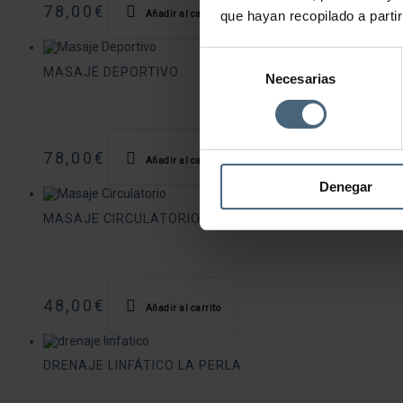
78,00
€
que hayan recopilado a parti
Añadir al carrito
Selección
MASAJE DEPORTIVO
Necesarias
de
consentimiento
78,00
€
Añadir al carrito
Denegar
MASAJE CIRCULATORIO
48,00
€
Añadir al carrito
DRENAJE LINFÁTICO LA PERLA