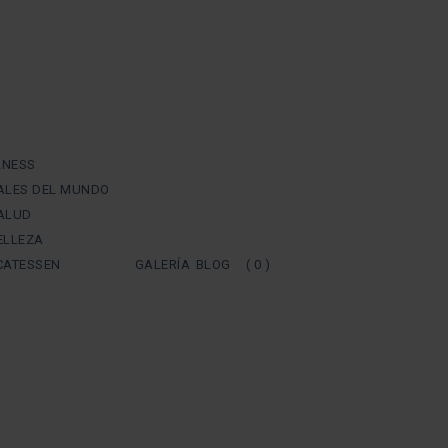
LNESS
UALES DEL MUNDO
SALUD
ELLEZA
ICATESSEN
GALERÍA
BLOG
( 0 )