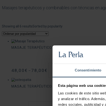
Masajes terapéuticos y combinables con técnicas en agua 
Showing all 6 results
Sorted by popularity
MASAJE TERAPÉUTICO
48,00
€
78,00
€
Consentimiento
–
Este produc
Seleccionar opciones
Esta página web usa cookie
MASAJE TERAPÉUTICO LA PERLA
Las cookies de este sitio we
y analizar el tráfico. Ademá
redes sociales, publicidad y