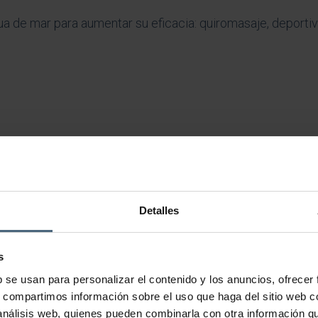
de mar para aumentar su eficacia: quiromasaje, deportivo, 
Detalles
to tiene múltiples variantes. Las opciones se pueden elegir en la págin
s
b se usan para personalizar el contenido y los anuncios, ofrecer
s, compartimos información sobre el uso que haga del sitio web 
 análisis web, quienes pueden combinarla con otra información q