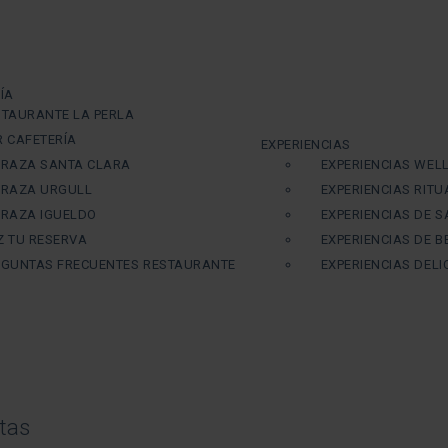
ÍA
STAURANTE LA PERLA
R CAFETERÍA
EXPERIENCIAS
RRAZA SANTA CLARA
EXPERIENCIAS WEL
RRAZA URGULL
EXPERIENCIAS RIT
RRAZA IGUELDO
EXPERIENCIAS DE 
Z TU RESERVA
EXPERIENCIAS DE B
EGUNTAS FRECUENTES RESTAURANTE
EXPERIENCIAS DEL
stas