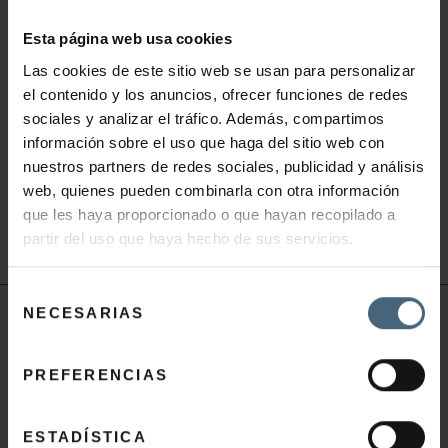
voluntad se reforzará lo suficiente para hacer algo de
Esta página web usa cookies
dieta y ejercicio suave. La Talasoterapia te va a dotar
Las cookies de este sitio web se usan para personalizar
de momentos de relax que necesitas activando tu
el contenido y los anuncios, ofrecer funciones de redes
circulación y ayudando a la eliminación de líquidos
IR A
sociales y analizar el tráfico. Además, compartimos
PRODUCTOS
información sobre el uso que haga del sitio web con
nuestros partners de redes sociales, publicidad y análisis
FUTURA MAMA
DESCUBRE LOS BONOS DE
web, quienes pueden combinarla con otra información
TALASOTERAPIA
que les haya proporcionado o que hayan recopilado a
partir del uso que haya hecho de sus servicios.
Selección
NECESARIAS
de
INFORMACIÓN ÚTIL
consentimiento
Preguntas frecuentes Talasoterapia
PREFERENCIAS
Preguntas frecuentes Salud y Belleza
Preguntas frecuentes Gimnasio
ESTADÍSTICA