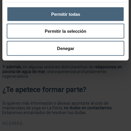
experiencia.
Permitir todas
Aspectos que se trabajarán
Permitir la selección
Movilidad de las caderas
Equilibrio entre flexibilidad y fuerza
Denegar
Estabilidad en posturas y movimientos
Liberación y regulación del estrés
Mejora de la capacidad respiratoria
Y además
, en algunas sesiones disfrutaremos de
relajaciones en
piscina de agua de mar
, una experiencia profundamente
regeneradora.
¿Te apetece formar parte?
Si quieres más información o deseas apuntarte al ciclo de
masterclass de yoga en La Perla,
no dudes en contactarnos
.
Estaremos encantados de resolver tus dudas.
ADEMÁS