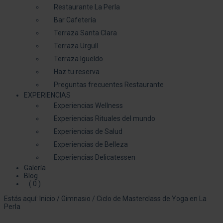
Restaurante La Perla
Bar Cafetería
Terraza Santa Clara
Terraza Urgull
Terraza Igueldo
Haz tu reserva
Preguntas frecuentes Restaurante
EXPERIENCIAS
Experiencias Wellness
Experiencias Rituales del mundo
Experiencias de Salud
Experiencias de Belleza
Experiencias Delicatessen
Galería
Blog
( 0 )
Estás aquí:
Inicio
/
Gimnasio
/
Ciclo de Masterclass de Yoga en La
Perla