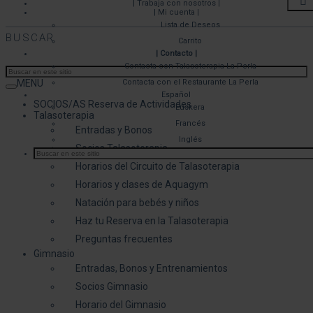
| Trabaja con nosotros |
| Mi cuenta |
Lista de Deseos
BUSCAR
Carrito
| Contacto |
Contacta con Talasoterapia La Perla
MENU
Contacta con el Restaurante La Perla
Español
SOCIOS/AS Reserva de Actividades
Euskera
Talasoterapia
Francés
Entradas y Bonos
Inglés
Socios Talasoterapia
Horarios del Circuito de Talasoterapia
Horarios y clases de Aquagym
Natación para bebés y niños
Haz tu Reserva en la Talasoterapia
Preguntas frecuentes
Gimnasio
Entradas, Bonos y Entrenamientos
Socios Gimnasio
Horario del Gimnasio