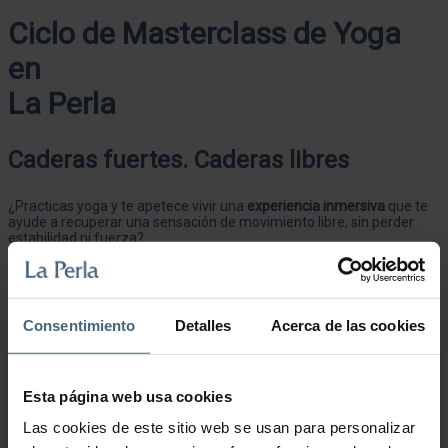
Ciclo de Masterclass de Yoga
en
La Perla
Caderas fuertes. Caderas libres
¿Practicas yoga y te apetece vivir una
experiencia inmersiva
que te
ayude a recuperar una sensación de movimiento libre, sin perder
estabilidad ni fuerza?
¿O nunca has practicado yoga y quieres
introducirte de forma
progresiva
, consciente y accesible, descubriendo todos sus
beneficios?
En
La Perla
hemos diseñado un
programa intensivo de yoga
Consentimiento
Detalles
Acerca de las cookies
compuesto por
7 masterclass y 1 workshop
, impartidos por
María
Francisca Giuliucci (
@fran.shanti
)
y dirigidos a
practicantes de todos
los niveles
, con o sin experiencia previa.
Esta página web usa cookies
Las cookies de este sitio web se usan para personalizar
Un programa para mejorar tu