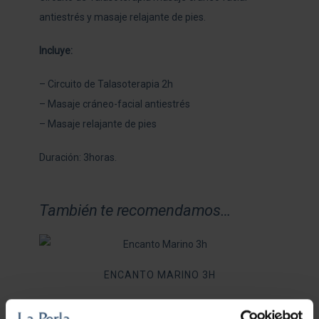
antiestrés y masaje relajante de pies.
Incluye:
– Circuito de Talasoterapia 2h
– Masaje cráneo-facial antiestrés
– Masaje relajante de pies
Duración: 3horas.
También te recomendamos…
ENCANTO MARINO 3H