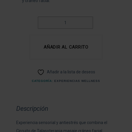
y cráneo facial.
SENSITIVO
SPA
3H
CANTIDAD
AÑADIR AL CARRITO
Añadir a la lista de deseos
CATEGORÍA:
EXPERIENCIAS WELLNESS
Descripción
Experiencia sensorial y antiestrés que combina el
Circuito de Talasoterapia masaje cráneo facial