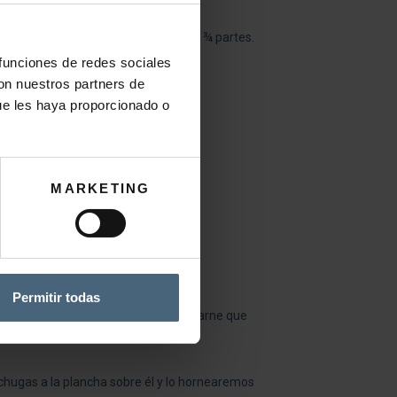
tados. Añadir el vino tinto y reducir ¾ partes.
 funciones de redes sociales
con nuestros partners de
ue les haya proporcionado o
MARKETING
Permitir todas
chugas a la plancha. Con el jugo de carne que
echugas a la plancha sobre él y lo hornearemos