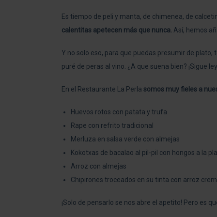
Es tiempo de peli y manta, de chimenea, de calceti
calentitas apetecen más que nunca.
Así, hemos aña
Y no solo eso, para que puedas presumir de plato,
puré de peras al vino. ¿A que suena bien? ¡Sigue le
En el
Restaurante La Perla
somos muy fieles a nuest
Huevos rotos con patata y trufa
Rape con refrito tradicional
Merluza en salsa verde con almejas
Kokotxas de bacalao al pil-pil con hongos a la p
Arroz con almejas
Chipirones troceados en su tinta con arroz crem
¡Solo de pensarlo se nos abre el apetito! Pero es 