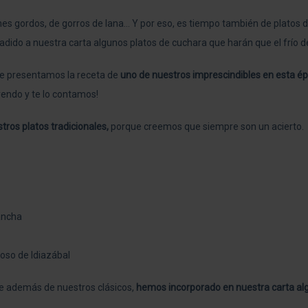
nes gordos, de gorros de lana… Y por eso,
es tiempo también de platos d
dido a nuestra carta algunos platos de cuchara que harán que el frío d
 te presentamos la receta de
uno de nuestros imprescindibles en esta ép
yendo y te lo contamos!
ros platos tradicionales,
porque creemos que siempre son un acierto.
lancha
oso de Idiazábal
que además de nuestros clásicos,
hemos incorporado en nuestra carta a