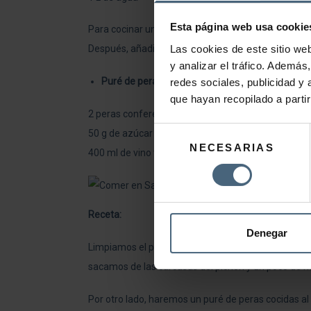
Esta página web usa cookie
Para cocinar un buen jugo de carne, dorar toda la v
Las cookies de este sitio we
Después, añadir el agua.
y analizar el tráfico. Ademá
Puré de pera
redes sociales, publicidad y
que hayan recopilado a parti
2 peras conferencia
Selección
50 g de azúcar
NECESARIAS
de
400 ml de vino tinto
consentimiento
Receta:
Denegar
Limpiamos el pichón y le quitamos los muslos y las 
sacamos de las carcasas del pichón y un poco de n
Por otro lado, haremos un puré de peras cocidas al