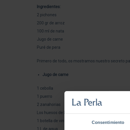
Ingredientes:
2 pichones
200 gr de arroz
100 ml de nata
Jugo de carne
Puré de pera
Primero de todo, os mostramos nuestro secreto para
Jugo de carne
1 cebolla
1 puerro
2 zanahorias
Los huesos de los 2 pichones
1 botella de vino tinto
Consentimiento
1 L de agua