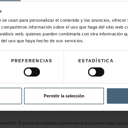
s
erdura. Una vez dorada la verdura, agregar los huesos de los pichones tos
b se usan para personalizar el contenido y los anuncios, ofrecer
s, compartimos información sobre el uso que haga del sitio web 
 análisis web, quienes pueden combinarla con otra información q
r del uso que haya hecho de sus servicios.
PREFERENCIAS
ESTADÍSTICA
Permitir la selección
alas, que las guisaremos al vino tinto. Mientras tanto, marcamos las pe
ata, elaboramos un arroz cremoso para poner sobre la base del pichón.
 vino tinto. A la hora de emplatar, pondremos el arroz como base, las p