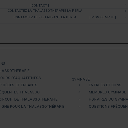
| CONTACT |
CONTACTEZ LA THALASSOTHÉRAPIE LA PERLA
CONTACTEZ LE RESTAURANT LA PERLA
| MON COMPTE |
ONS
LASSOTHÉRAPIE
COURS D’AQUAFITNESS
GYMNASE
R BÉBÉS ET ENFANTS
ENTRÉES ET BONS
RÉQUENTES THALASSO
MEMBRES GYMNASE
CIRCUIT DE THALASSOTHÉRAPIE
HORAIRES DU GYMN
LIGNE POUR LA THALASSOTHÉRAPIE
QUESTIONS FRÉQUE