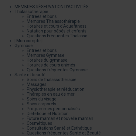
MEMBRES RÉSERVATION D’ACTIVITÉS
Thalassothérapie
Entrées et bons
Membres Thalassothérapie
Horaires et cours d’Aquafitness
Natation pour bébés et enfants
Questions Fréquentes Thalasso
| Mon compte |
Gymnase
Entrées et bons
Membres Gymnase
Horaires du gymnase
Horaires de cours animés
Questions fréquentes Gymnase
Santé et beauté
Soins de thalassothérapie
Massages
Physiothérapie et rééducation
Thérapies en eau de mer
Soins du visage
Soins corporels
Programmes personnalisés
Diététique et Nutrition
Future maman et nouvelle maman
Cosmétiques
Consultations Santé et Esthétique
Questions fréquentes Santé et Beauté